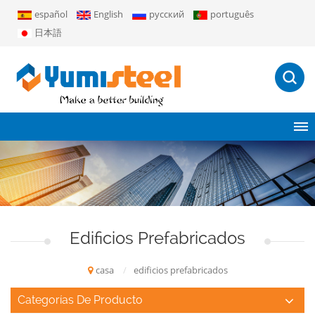
español
English
русский
português
日本語
Edificios Prefabricados
casa
/
edificios prefabricados
Categorías De Producto