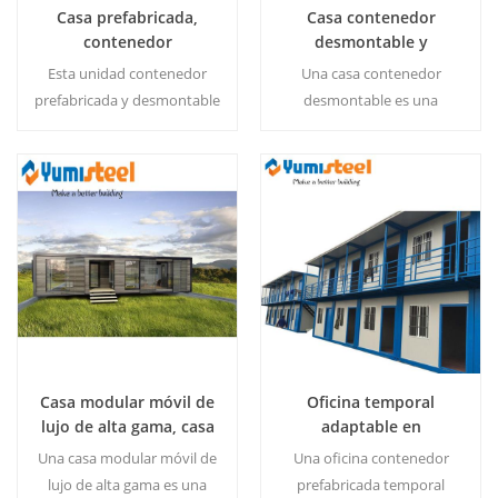
Casa prefabricada,
Casa contenedor
contenedor
desmontable y
desmontable para
compacta para
Esta unidad contenedor
Una casa contenedor
vivienda pequeña.
dormitorios
prefabricada y desmontable
desmontable es una
departamentales
ofrece una solución de
solución de vivienda
vivienda flexible y moderna,
prefabricada diseñada para
perfectamente diseñada
dormitorios de
como una pequeña casa
departamentos y ofrece un
Lee Mas
Lee Mas
compacta pero totalmente
fácil montaje en el lugar con
funcional.
un mínimo de tiempo y
herramientas.
Casa modular móvil de
Oficina temporal
lujo de alta gama, casa
adaptable en
contenedor
contenedor
Una casa modular móvil de
Una oficina contenedor
desmontable
prefabricado
lujo de alta gama es una
prefabricada temporal