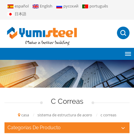
español
English
русский
português
日本語
C Correas
casa
/
sistema de estructura de acero
/
c correas
Categorías De Producto