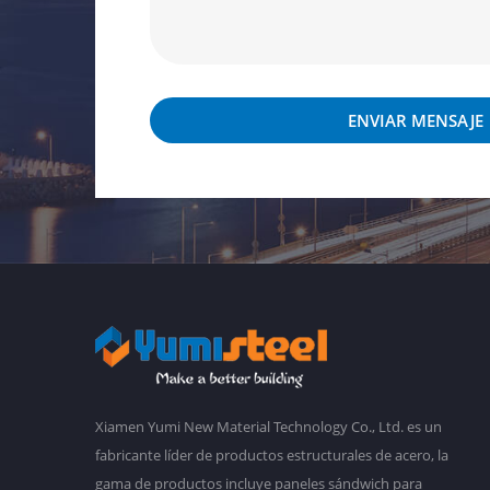
ENVIAR MENSAJE
Xiamen Yumi New Material Technology Co., Ltd. es un
fabricante líder de productos estructurales de acero, la
gama de productos incluye paneles sándwich para