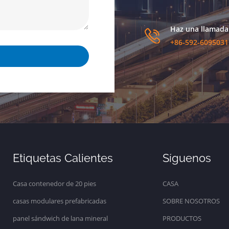
Haz una llamada
+86-592-6095031
Etiquetas Calientes
Síguenos
Casa contenedor de 20 pies
CASA
casas modulares prefabricadas
SOBRE NOSOTROS
panel sándwich de lana mineral
PRODUCTOS