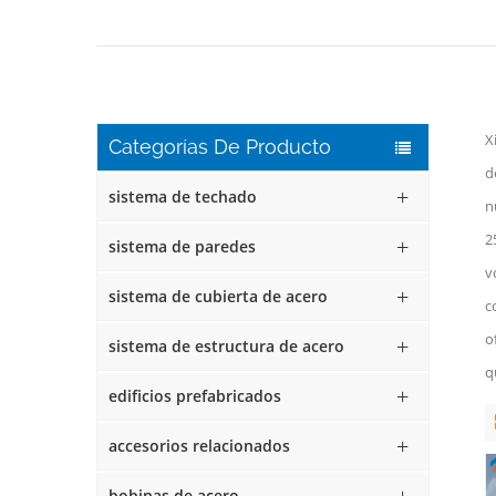
X
Categorías De Producto
d
sistema de techado
n
2
sistema de paredes
v
sistema de cubierta de acero
c
o
sistema de estructura de acero
q
edificios prefabricados
accesorios relacionados
bobinas de acero