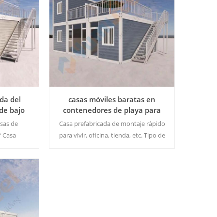
da del
casas móviles baratas en
de bajo
contenedores de playa para
cina
vivir
asas de
Casa prefabricada de montaje rápido
? Casa
para vivir, oficina, tienda, etc. Tipo de
ápido para
contenedor estándar: montaje
. Tipo de
rápido/contenedor de embalaje
montaje
plano/casa de contenedor
embalaje
plegable/casa de contenedor
Lee Mas
nedor
expandible Cantidad mínima de
enedor
pedido: 1 juego.
ínima de