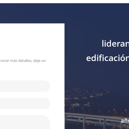
lidera
edificació
nocer más detalles, deje un
añ