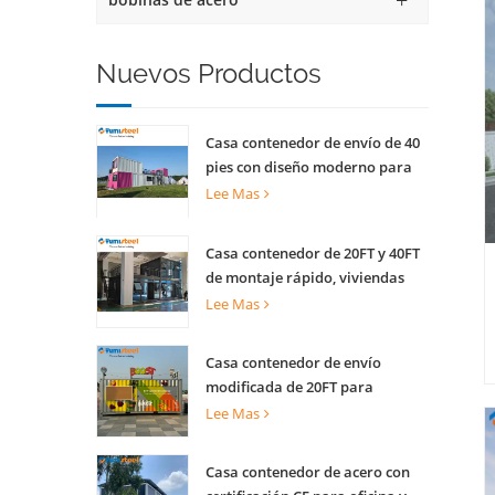
Nuevos Productos
Casa contenedor de envío de 40
pies con diseño moderno para
quiosco comercial callejero
Lee Mas
tienda escénica
Casa contenedor de 20FT y 40FT
de montaje rápido, viviendas
prefabricadas para vivir
Lee Mas
Casa contenedor de envío
modificada de 20FT para
cafetería creativa, oficina y
Lee Mas
actividades
Casa contenedor de acero con