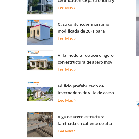
certificación CE para oficina y
vivienda
Lee Mas
Casa contenedor marítimo
modificada de 20FT para
apartamentos
Lee Mas
Villa modular de acero ligero
con estructura de acero móvil
de lujo
Lee Mas
Edificio prefabricado de
invernadero de villa de acero
ligero para complejo turístico
Lee Mas
Viga de acero estructural
laminada en caliente de alta
capacidad de carga para
Lee Mas
soporte de edificios