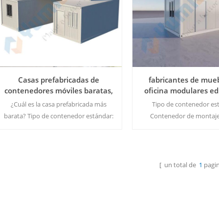
pedido: 1 juego.
Casas prefabricadas de
fabricantes de mue
contenedores móviles baratas,
oficina modulares edi
casa de contenedores de lujo,
oficinas con ba
¿Cuál es la casa prefabricada más
Tipo de contenedor es
apartamento
barata? Tipo de contenedor estándar:
Contenedor de montaje
montaje rápido/contenedor
(1*40HC puede carga
plano/contenedor plegable Cantidad
unidades)/Contenedor pla
mínima de pedido: 1 juego.
puede cargar 6 unid
)/Contenedor plegable 
[ un total de
1
pagin
Lee Mas
Lee Mas
puede cargar 10 unid