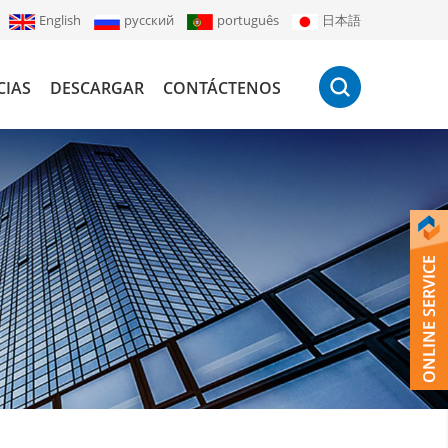
English
русский
português
日本語
CIAS
DESCARGAR
CONTÁCTENOS