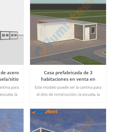
 de acero
Casa prefabricada de 3
ela/sitio
habitaciones en venta en
ón
durban
antina para
Este modelo puede ser la cantina para
escuela, la
el sitio de construcción, la escuela, la
tenedor
fábrica... Tipo de contenedor
contenedor
estándar: montaje rápido/contenedor
e Cantidad
plano/contenedor plegable Cantidad
juego.
mínima de pedido: 1 juego.
Lee Mas