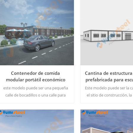
Contenedor de comida
Cantina de estructura
modular portátil económico
prefabricada para escu
para casa/tienda minorista
en construcci
este modelo puede ser una pequeña
Este modelo puede ser la c
calle de bocadillos o una calle para
el sitio de construcción, la 
beber . el diseño se puede revisar de
fábrica... Tipo de con
acuerdo con los requisitos del cliente .
estándar: montaje rápido/
cantidad mínima: 1 juego.
plano/contenedor plegabl
mínima de pedido: 1 
Lee Mas
Lee Mas