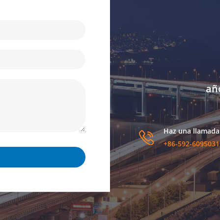
añ
Haz una llamada
+86-592-6095031