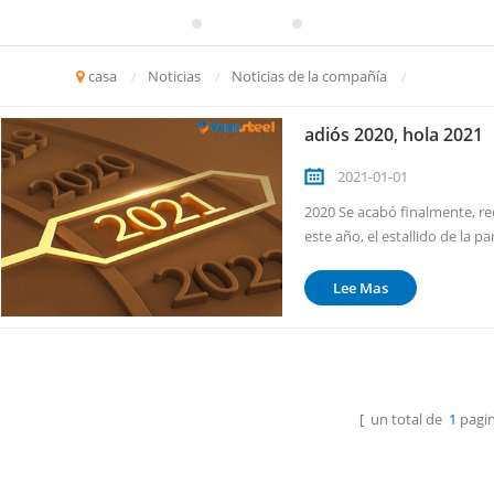
casa
/
Noticias
/
Noticias de la compañía
/
adiós 2020, hola 2021
2021-01-01
2020 Se acabó finalmente, re
este año, el estallido de la 
dificultades, seguíamos avan
emocionado por el 2020, tamb
Lee Mas
[ un total de
1
pagin