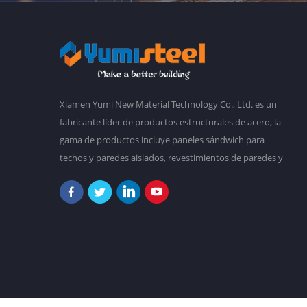
Xiamen Yumi New Material Technology Co., Ltd. es un
fabricante líder de productos estructurales de acero, la
gama de productos incluye paneles sándwich para
techos y paredes aislados, revestimientos de paredes y
techos de acero corrugado, marcos de acero, cubiertas
de acero para forjados, edificios prefabricados,
etc.Tenemos una planta principal de 30,000 metros
cuadrados, y más de 2,000 empleados. Nuestro
objetivo es hacer un mundo mejor con nuestra
diligencia y sabiduría. En la actualidad, nuestros
productos han sido exportados a Sudamérica, Sudeste
de Asia, Oceanía, África, etc. "Nunca te conformes con