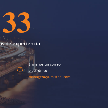
33
os de experiencia
Envíanos un correo
electrónico
manager@yumisteel.com