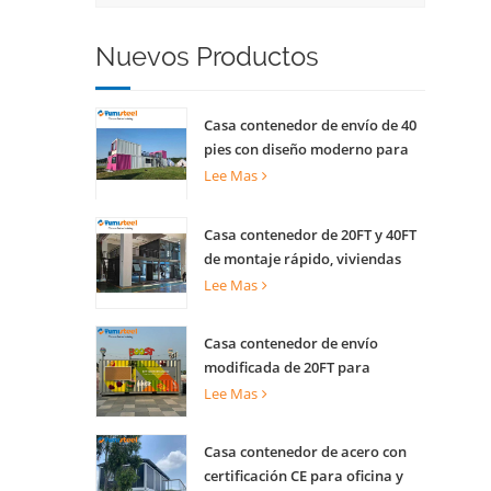
Nuevos Productos
Casa contenedor de envío de 40
pies con diseño moderno para
quiosco comercial callejero
Lee Mas
tienda escénica
Casa contenedor de 20FT y 40FT
de montaje rápido, viviendas
prefabricadas para vivir
Lee Mas
Casa contenedor de envío
modificada de 20FT para
cafetería creativa, oficina y
Lee Mas
actividades
Casa contenedor de acero con
certificación CE para oficina y