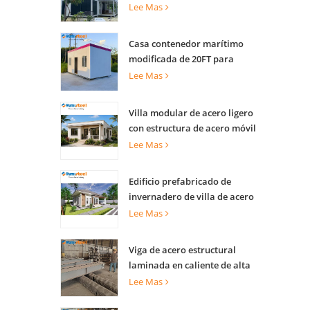
vivienda
Lee Mas
Casa contenedor marítimo
modificada de 20FT para
apartamentos
Lee Mas
Villa modular de acero ligero
con estructura de acero móvil
de lujo
Lee Mas
Edificio prefabricado de
invernadero de villa de acero
ligero para complejo turístico
Lee Mas
Viga de acero estructural
laminada en caliente de alta
capacidad de carga para
Lee Mas
soporte de edificios