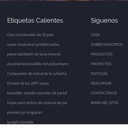
Etiquetas Calientes
Síguenos
Casa contenedor de 20 pies
CASA
casas modulares prefabricadas
SOBRE NOSOTROS
panel sándwich de lana mineral
PRODUCTOS
el panel de bocadillo del poliuretano
PROYECTOS
Compuesto de metal de la cubierta
NOTICIAS
Envase de los 20FT casas
DESCARGAR
bocadillo aislados paneles de pared
CONTÁCTENOS
hojas para techos de costura de pie
MAPA DEL SITIO
paneles pir kingspan
lysaght bondek