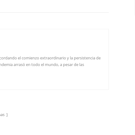
cordando el comienzo extraordinario y la persistencia de
pandemia arrasó en todo el mundo, a pesar de las
zando. ¿Estarás emocionado? Yumisteel El equipo se sintió
ién encontramos dificul...
as ]