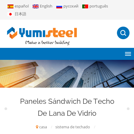
español
English
русский
português
日本語
Paneles Sándwich De Techo
De Lana De Vidrio
casa
/
sistema de techado
/