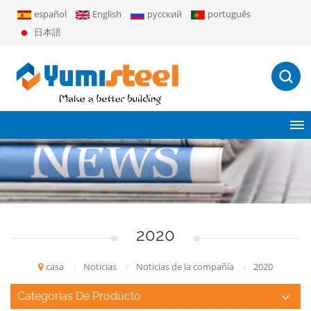
español
English
русский
português
日本語
2020
casa
/
Noticias
/
Noticias de la compañía
/
2020
Categorías De Producto