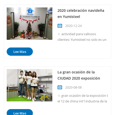
2020 celebración navideña
en Yumisteel
2020-12-24
☆ actividad para valiosos
clientes: Yumisteel no solo es un
proveedor de material de
estructura de acero, sino
Lee Mas
también un proveedor de casas
de contenedores de acero, esta
temporada navideña, nuestro
La gran ocasión de la
equipo de diseñadores también
CIUDAD 2020 exposición
dibujará algunos estilos nuevos
con características navideñas. Si
2020-08-08
está...
☆ gran ocasión de la exposición t
el 12 de china Int'l industria de la
vivienda integrada &
industrializacion de la
Lee Mas