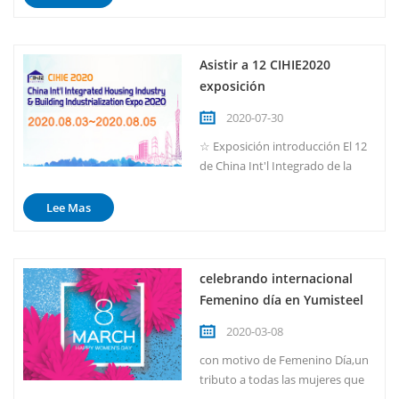
construccion Expo (CIHIE2020)
se llevó a cabo en el complejo
ferial de importación y
Asistir a 12 CIHIE2020
exportación de China, zona B, 3
exposición
al 5 de agosto de 2020. Este año,
más de 300 marcas reconocidas
2020-07-30
par...
☆ Exposición introducción El 12
de China Int'l Integrado de la
Industria de la Vivienda & el
fomento de la Industrialización
Lee Mas
de la Expo(CIHIE2020) se llevará
a cabo durante 3~5 de AGOSTO
de 2020. Esta exposición es uno
celebrando internacional
de los más profesionales en la
Femenino día en Yumisteel
industria de la construcción en
China. Exhibic...
2020-03-08
con motivo de Femenino Día,un
tributo a todas las mujeres que