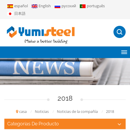
español
English
русский
português
日本語
2018
casa
/
Noticias
/
Noticias de la compañía
/
2018
Categorías De Producto