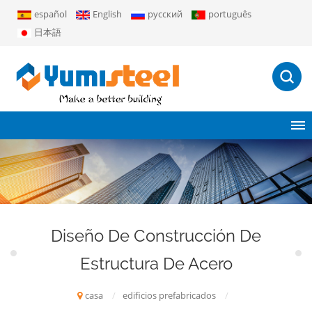
español
English
русский
português
日本語
Diseño De Construcción De
Estructura De Acero
casa
/
edificios prefabricados
/