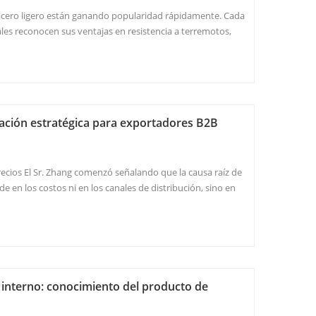
de acero ligero están ganando popularidad rápidamente. Cada
ales reconocen sus ventajas en resistencia a terremotos,
aislamiento térmico y construcción rápida. En comparación
 ofrecen ...
zación estratégica para exportadores B2B
recios El Sr. Zhang comenzó señalando que la causa raíz de
de en los costos ni en los canales de distribución, sino en
o» y «confianza». Cuando los productos se vuelven
tienen más opci...
 interno: conocimiento del producto de