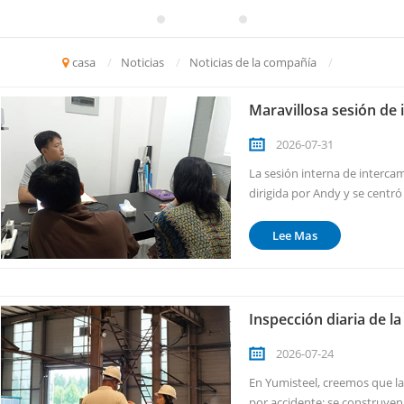
casa
/
Noticias
/
Noticias de la compañía
/
Maravillosa sesión de
2026-07-31
La sesión interna de interca
dirigida por Andy y se centr
de recientes interacciones co
ventas, desde romper el hielo
Lee Mas
Inspección diaria de l
2026-07-24
En Yumisteel, creemos que la
por accidente; se construyen