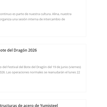
continuo es parte de nuestra cultura. Alina, nuestra
organiza una sesión interna de intercambio de
 mantener a nuestros equipos de ventas e ingeniería
e mes Jack dirigió la sesión sobre C...
 Bote del Dragón 2026
o del Festival del Bote del Dragón del 19 de junio (viernes)
2026. Las operaciones normales se reanudarán el lunes 22
perativos importantes: Soporte de oficina: Aunque nuestra
riado l...
estructuras de acero de Yumisteel