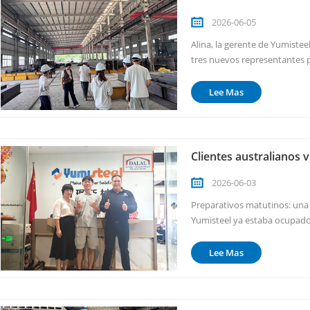
2026-06-05
Alina, la gerente de Yumisteel
tres nuevos representantes p
de seguridad y moviéndose co
caminaban. Los nuevos repres
Lee Mas
Clientes australianos v
2026-06-03
Preparativos matutinos: una
Yumisteel ya estaba ocupado
larga mesa estaba cuidadosa
preparados, incluyendo gallet
Lee Mas