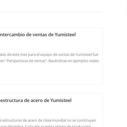
 intercambio de ventas de Yumisteel
mbio de este mes para el equipo de ventas de Yumisteel fue
ó en "Perspectivas de ventas". Basándose en ejemplos reales
n cuentas clave, desglosó los pasos críticos del proceso de
 y desc...
a estructura de acero de Yumisteel
s estructuras de acero de clase mundial no se construyen
 con disciplina. Cada día, nuestra planta de producción