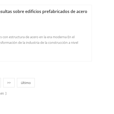
ultas sobre edificios prefabricados de acero
os con estructura de acero en la era moderna En el
sformación de la industria de la construcción a nivel
tura de acero Las estructuras de acero se están
 la opción principal. En compara...
>>
último
as ]