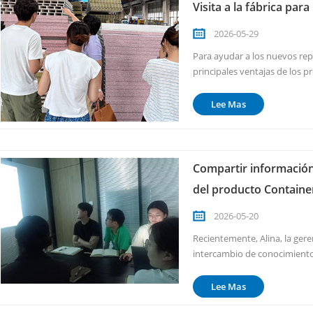
Visita a la fábrica pa
2026-05-29
Para ayudar a los nuevos re
principales ventajas de los p
Yumisteel, organizó recientem
adentrándose en la primera l
Lee Mas
Compartir información
del producto Contain
2026-05-20
Recientemente, Alina, la ger
intercambio de conocimiento
cuenta con una amplia experi
los clientes, y posee un prof
Lee Mas