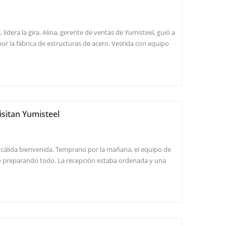
, lidera la gira. Alina, gerente de ventas de Yumisteel, guió a
or la fábrica de estructuras de acero. Vestida con equipo
n seguridad, les señaló las áreas clave mientras
entantes sujeta...
isitan Yumisteel
 cálida bienvenida. Temprano por la mañana, el equipo de
 preparando todo. La recepción estaba ordenada y una
mente dispuesta con una variedad de bocadillos recién
as, sándwiches y pasteles ...