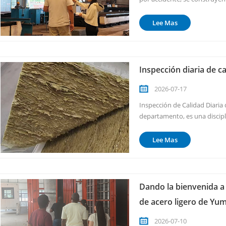
comienza no con máquinas, s
cada taller, cada línea y cada 
Lee Mas
Inspección diaria de c
2026-07-17
Inspección de Calidad Diaria
departamento, es una discipl
nuestra planta, debe superar
que no dejan nada al azar. Nu
Lee Mas
Dando la bienvenida a 
de acero ligero de Yum
2026-07-10