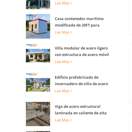
vivienda
Lee Mas
Casa contenedor marítimo
modificada de 20FT para
apartamentos
Lee Mas
Villa modular de acero ligero
con estructura de acero móvil
de lujo
Lee Mas
Edificio prefabricado de
invernadero de villa de acero
ligero para complejo turístico
Lee Mas
Viga de acero estructural
laminada en caliente de alta
capacidad de carga para
Lee Mas
soporte de edificios