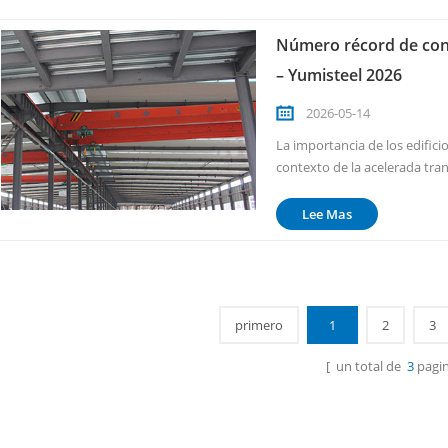
Número récord de cons
– Yumisteel 2026
2026-05-14
La importancia de los edifici
contexto de la acelerada tran
mundial, edificios con estruc
convirtiendo gradualmente en
Lee Mas
primero
1
2
3
[ un total de
3
pagin