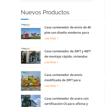
Nuevos Productos
Casa contenedor de envío de 40
pies con diseño moderno para
quiosco comercial callejero
Lee Mas
tienda escénica
Casa contenedor de 20FT y 40FT
de montaje rápido, viviendas
prefabricadas para vivir
Lee Mas
Casa contenedor de envío
modificada de 20FT para
cafetería creativa, oficina y
Lee Mas
actividades
Casa contenedor de acero con
certificación CE para oficina y