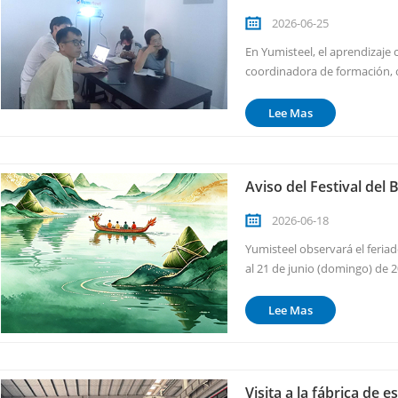
2026-06-25
En Yumisteel, el aprendizaje 
coordinadora de formación, 
conocimientos cada mes para
actualizados y preparados. Est
Lee Mas
Aviso del Festival del
2026-06-18
Yumisteel observará el feriad
al 21 de junio (domingo) de 
de junio de 2026. Arreglos o
oficina estará cerrada por el fe
Lee Mas
Visita a la fábrica de 