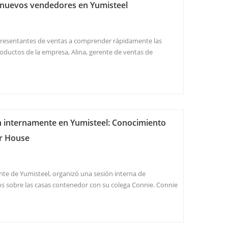
ra nuevos vendedores en Yumisteel
presentantes de ventas a comprender rápidamente las
roductos de la empresa, Alina, gerente de ventas de
ente una visita especial a la fábrica. Reconoció que solo
ínea de producción el equ...
 internamente en Yumisteel: Conocimiento
er House
ente de Yumisteel, organizó una sesión interna de
s sobre las casas contenedor con su colega Connie. Connie
encia en la empresa, especialmente en el trato directo con
undo conocimiento de ...