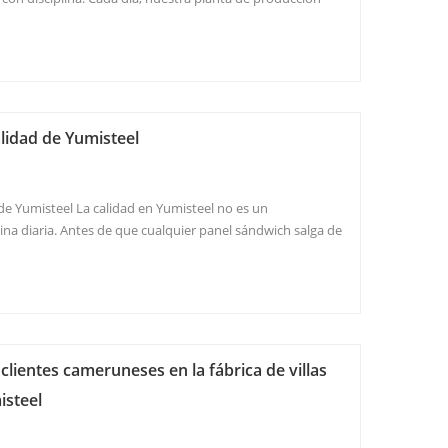
ino con personas. Nuestro equipo de inspección recorre
estación antes de ...
alidad de Yumisteel
 de Yumisteel La calidad en Yumisteel no es un
ina diaria. Antes de que cualquier panel sándwich salga de
 una rigurosa batería de pruebas físicas y dimensionales
estro protocolo de inspe...
clientes cameruneses en la fábrica de villas
isteel