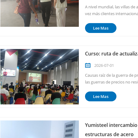
A nivel mundial, las villas 
vez más clientes internacion
seguridad contra incendios, 
con los edificios tradicionales,
Lee Mas
Curso: ruta de actuali
2026-07-01
Causas raíz de la guerra de p
las guerras de precios no resi
una falta de «valor percibid
commodities, los clientes no 
Lee Mas
Yumisteel intercambio
estructuras de acero