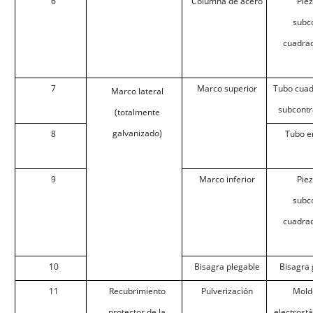
6
Columna de acero
Pie
subc
cuadra
7
Marco superior
Tubo cuad
Marco lateral
subcontr
(totalmente
galvanizado)
8
Tubo e
9
Marco inferior
Pie
subc
cuadra
10
Bisagra plegable
Bisagra
11
Recubrimiento
Pulverización
Mold
protector de la
electrostá