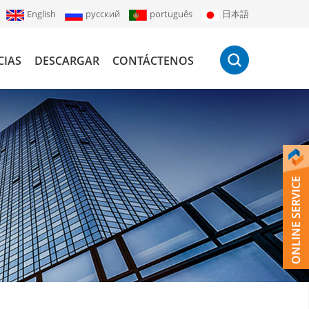
English
русский
português
日本語
CIAS
DESCARGAR
CONTÁCTENOS