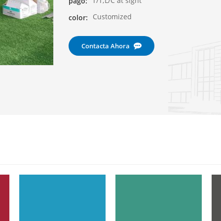
T/T;L/C at sight
pago:
Customized
color:
Contacta Ahora