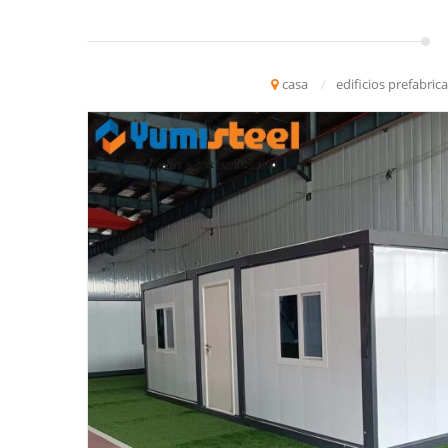
casa
/
edificios prefabric