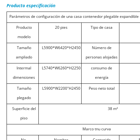
Producto
especificación
Parámetros de configuración de una casa contenedor plegable expandible 
Producto
20 pies
Tipo de casa
modelo
Tamaño
L5900*W6420*H2450
Número de
ampliado
personas alojadas
Intermal
L5740*W6260*H2250
consumo de
dimensiones
energía
Tamaño
L5900*W2200"H2450
Peso neto total
plegado
Superficie del
38 m²
piso
Marco tnu
curva
No.
Nombre
Contenido