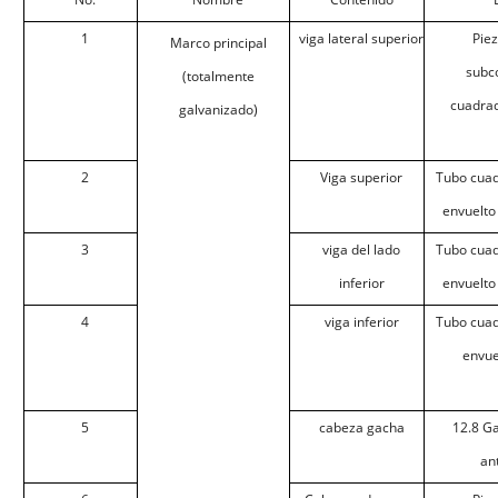
1
viga lateral superior
Pie
Marco principal
subc
(totalmente
cuadra
galvanizado)
2
Viga superior
Tubo cua
envuelto
3
viga del lado
Tubo cua
inferior
envuelto
4
viga inferior
Tubo cua
envue
5
cabeza gacha
12.8 Ga
an