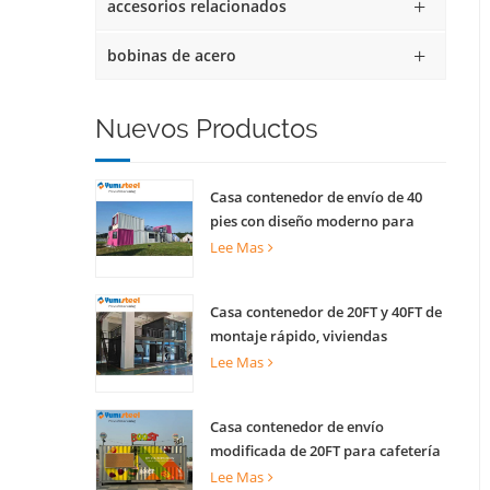
accesorios relacionados
bobinas de acero
Nuevos Productos
Casa contenedor de envío de 40
pies con diseño moderno para
quiosco comercial callejero tienda
Lee Mas
escénica
Casa contenedor de 20FT y 40FT de
montaje rápido, viviendas
prefabricadas para vivir
Lee Mas
Casa contenedor de envío
modificada de 20FT para cafetería
creativa, oficina y actividades
Lee Mas