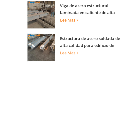
Viga de acero estructural
laminada en caliente de alta
capacidad de carga para soporte
Lee Mas
de edificios
Estructura de acero soldada de
alta calidad para edificio de
construcción
Lee Mas