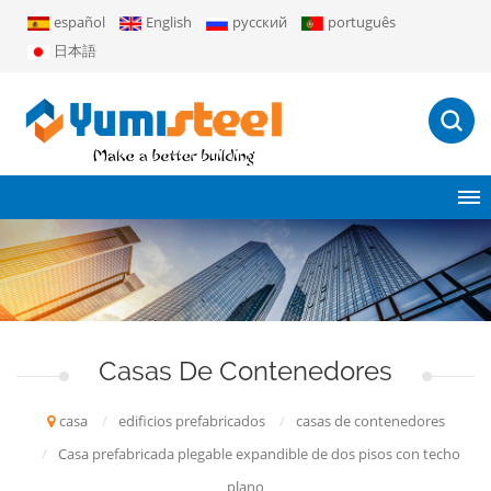
español
English
русский
português
日本語
Casas De Contenedores
casa
/
edificios prefabricados
/
casas de contenedores
/
Casa prefabricada plegable expandible de dos pisos con techo
plano