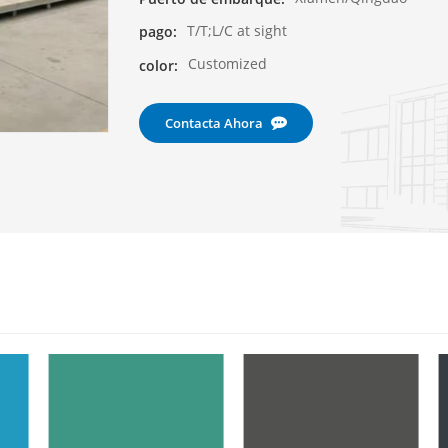
T/T;L/C at sight
pago:
Customized
color:
Contacta Ahora