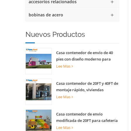
accesorios relacionados
bobinas de acero
Nuevos Productos
Casa contenedor de envío de 40
pies con diseño moderno para
quiosco comercial callejero tienda
Lee Mas
escénica
Casa contenedor de 20FT y 40FT de
montaje rápido, viviendas
prefabricadas para vivir
Lee Mas
Casa contenedor de envío
modificada de 20FT para cafetería
creativa, oficina y actividades
Lee Mas