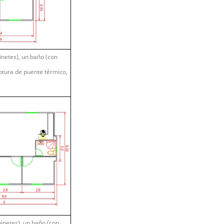
inetes), un baño (con
otura de puente térmico,
binetes), un baño (con