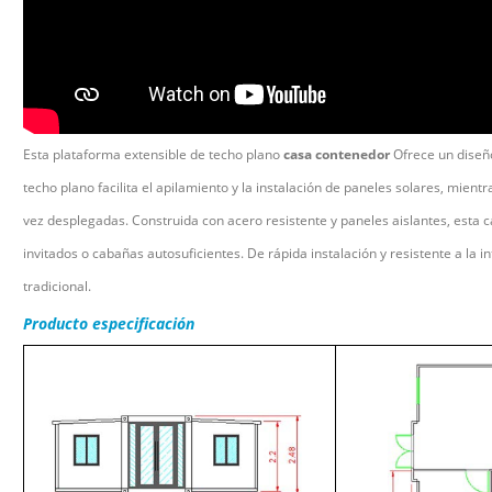
Esta plataforma extensible de techo plano
casa contenedor
Ofrece un diseñ
techo plano facilita el apilamiento y la instalación de paneles solares, mient
vez desplegadas. Construida con acero resistente y paneles aislantes, esta c
invitados o cabañas autosuficientes. De rápida instalación y resistente a la i
tradicional.
Producto
especificación