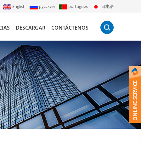
English
русский
português
日本語
CIAS
DESCARGAR
CONTÁCTENOS