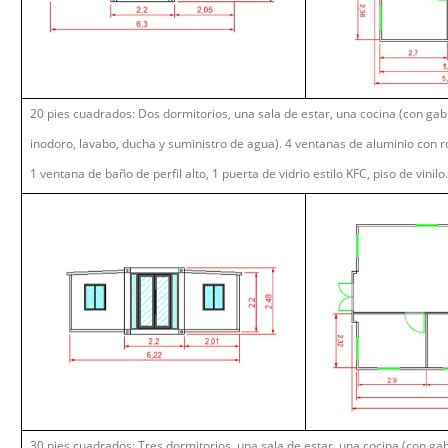
20 pies cuadrados: Dos dormitorios, una sala de estar, una cocina (con gab
inodoro, lavabo, ducha y suministro de agua). 4 ventanas de aluminio con r
1 ventana de baño de perfil alto, 1 puerta de vidrio estilo KFC, piso de vinilo.
30 pies cuadrados: Tres dormitorios, una sala de estar, una cocina (con ga