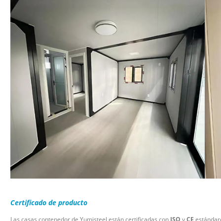
Certificado de producto
Las casas contenedor de Yumisteel están certificadas con
ISO
y
CE
estándare