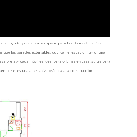
o inteligente y que ahorra espacio para la vida moderna. Su
ras que las paredes extensibles duplican el espacio interior una
asa prefabricada móvil es ideal para oficinas en casa, suites para
ntemperie, es una alternativa práctica a la construcción