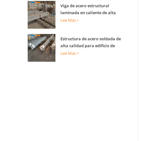
Viga de acero estructural
laminada en caliente de alta
capacidad de carga para soporte
Lee Mas
de edificios
Estructura de acero soldada de
alta calidad para edificio de
construcción
Lee Mas