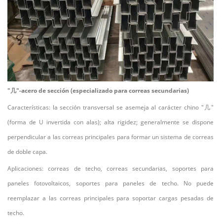
"
几
"-acero de sección (especializado para correas secundarias)
Características: la sección transversal se asemeja al carácter chino "
几
"
(forma de U invertida con alas); alta rigidez; generalmente se dispone
perpendicular a las correas principales para formar un sistema de correas
de doble capa.
Aplicaciones: correas de techo, correas secundarias, soportes para
paneles fotovoltaicos, soportes para paneles de techo. No puede
reemplazar a las correas principales para soportar cargas pesadas de
techo.