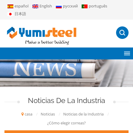
español
English
русский
português
日本語
Noticias De La Industria
casa
/
Noticias
/
Noticias de la Industria
/
¿Cómo elegir correas?