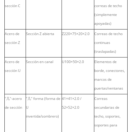
sección C
correas de techo
(simplemente
apoyadas)
Acero de
Sección Z abierta
Z220×75×20×2.0
Correas de techo
sección Z
continuas
(traslapadas)
Acero de
Sección en canal
U100×50×2.0
Elementos de
sección U
borde, conectores,
marcos de
puertas/ventanas
"
几
"-acero
"
几
" forma (forma de
41×41×2.0 /
Correas
de sección
U
52×52×2.0
secundarias de
invertida/sombrero)
techo, soportes,
soportes para