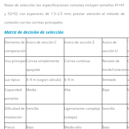
Notas de selección: las especificaciones comunes incluyen tamaños 41×41
y 52×52 con espesores de 1.5–2.5 mm; prestar atención al método de
conexión con las correas principales.
Matriz de decisión de selección
Elemento de
Acero de sección C
Acero de sección Z
Acero de
"
comparación
sección U
s
Uso principal
Correa simplemente
Correa continua
Remate de
apoyada
borde/conector
Luz típica
4–9 m (según cálculo)
6–9 m
Ilimitado
Capacidad
Media
Alta
Baja
portante
Dificultad de
Sencilla
Ligeramente compleja
Sencilla
instalación
(solape)
Precio
Bajo
Medio-alto
Bajo