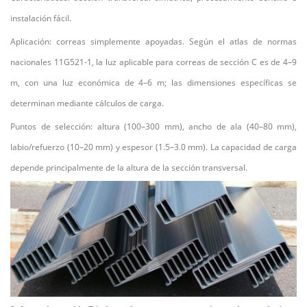
instalación fácil.
Aplicación: correas simplemente apoyadas. Según el atlas de normas
nacionales 11G521-1, la luz aplicable para correas de sección C es de 4–9
m, con una luz económica de 4–6 m; las dimensiones específicas se
determinan mediante cálculos de carga.
Puntos de selección: altura (100–300 mm), ancho de ala (40–80 mm),
labio/refuerzo (10–20 mm) y espesor (1.5–3.0 mm). La capacidad de carga
depende principalmente de la altura de la sección transversal.