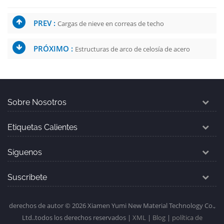
PREV :
Cargas de nieve en correas de techo
PRÓXIMO :
Estructuras de arco de celosía de acero
Sobre Nosotros
Etiquetas Calientes
Síguenos
Suscribete
derechos de autor © 2026 Xiamen Yumi New Material Technology Co.,
Ltd..todos los derechos reservados |
XML
|
Blog
|
política de