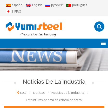
español
English
русский
português
日本語
Noticias De La Industria
casa
/
Noticias
/
Noticias de la Industria
/
Estructuras de arco de celosía de acero