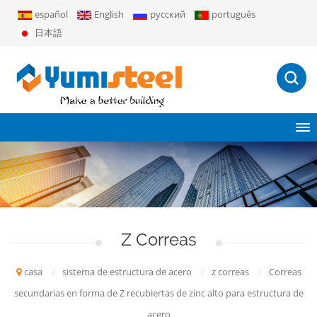
español
English
русский
português
日本語
Z Correas
casa
/
sistema de estructura de acero
/
z correas
/
Correas
secundarias en forma de Z recubiertas de zinc alto para estructura de
acero