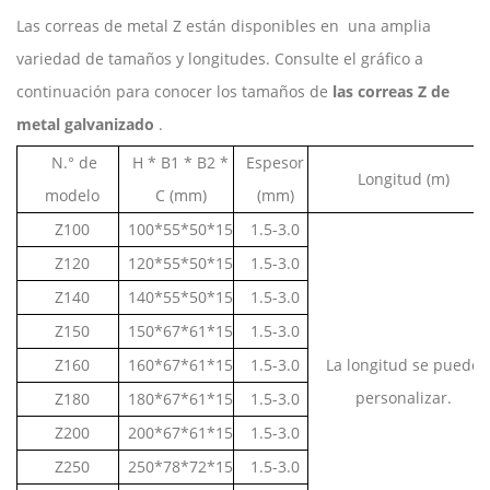
Las
correas de metal Z están disponibles en
una amplia
variedad de tamaños y longitudes. Consulte el gráfico a
continuación para conocer los tamaños de
las correas Z de
metal galvanizado
.
N.°
de
H
*
B1 * B2 *
Espesor
Longitud (m)
modelo
C (mm)
(mm)
Z100
100*55*50*15
1.5-3.0
Z120
120*55*50*15
1.5-3.0
Z140
140*55*50*15
1.5-3.0
Z150
150*67*61*15
1.5-3.0
Z160
160*67*61*15
1.5-3.0
La longitud se puede
personalizar.
Z180
180*67*61*15
1.5-3.0
Z200
200*67*61*15
1.5-3.0
Z250
250*78*72*15
1.5-3.0