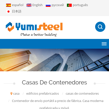
español
English
русский
português
日本語
Casas De Contenedores
casa
/
edificios prefabricados
/
casas de contenedores
/
Contenedor de envío portátil a precio de fábrica. Casa moderna
prefabricada y móvil.