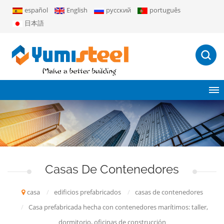
español
English
русский
português
日本語
Casas De Contenedores
casa
/
edificios prefabricados
/
casas de contenedores
/
Casa prefabricada hecha con contenedores marítimos: taller,
dormitorio, oficinas de construcción