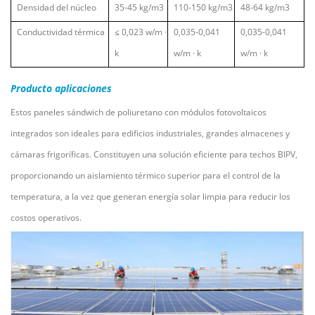
Densidad del núcleo
35-45 kg/m3
110-150 kg/m3
48-64 kg/m3
Conductividad térmica
≤
0,023 w/m
·
0,035-0,041
0,035-0,041
k
w/m
·
k
w/m
·
k
Producto
aplicaciones
Estos paneles sándwich de poliuretano con módulos fotovoltaicos
integrados son ideales para edificios industriales, grandes almacenes y
cámaras frigoríficas. Constituyen una solución eficiente para techos BIPV,
proporcionando un aislamiento térmico superior para el control de la
temperatura, a la vez que generan energía solar limpia para reducir los
costos operativos.