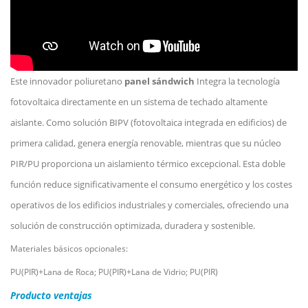
Este innovador poliuretano
panel sándwich
Integra la tecnología
fotovoltaica directamente en un sistema de techado altamente
aislante. Como solución BIPV (fotovoltaica integrada en edificios) de
primera calidad, genera energía renovable, mientras que su núcleo
PIR/PU proporciona un aislamiento térmico excepcional. Esta doble
función reduce significativamente el consumo energético y los costes
operativos de los edificios industriales y comerciales, ofreciendo una
solución de construcción optimizada, duradera y sostenible.
Materiales básicos opcionales:
PU(PIR)+Lana de Roca; PU(PIR)+Lana de Vidrio; PU(PIR)
Producto
ventajas