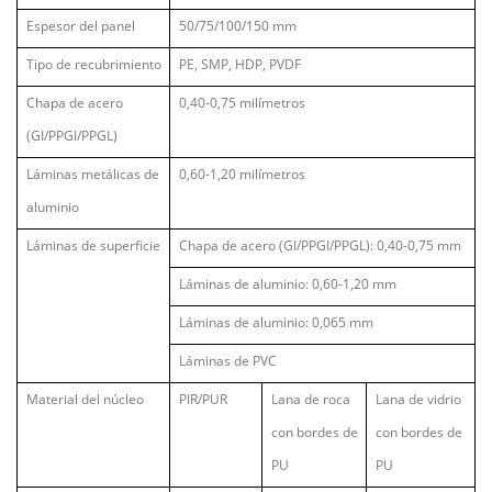
Espesor del panel
50/75/100/150 mm
Tipo de recubrimiento
PE, SMP, HDP, PVDF
Chapa de acero
0,40-0,75 milímetros
(GI/PPGI/PPGL)
Láminas metálicas de
0,60-1,20 milímetros
aluminio
Láminas de superficie
Chapa de acero (GI/PPGI/PPGL): 0,40-0,75 mm
Láminas de aluminio: 0,60-1,20 mm
Láminas de aluminio: 0,065 mm
Láminas de PVC
Material del núcleo
PIR/PUR
Lana de roca
Lana de vidrio
con bordes de
con bordes de
PU
PU