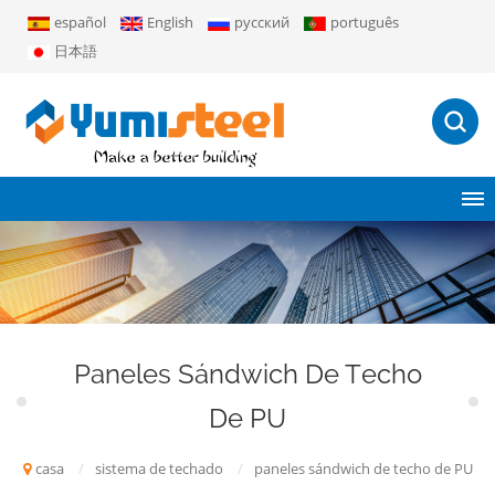
español
English
русский
português
日本語
Paneles Sándwich De Techo
De PU
casa
/
sistema de techado
/
paneles sándwich de techo de PU