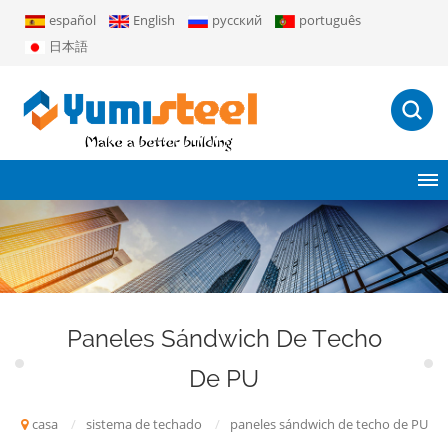
español
English
русский
português
日本語
Paneles Sándwich De Techo
De PU
casa
/
sistema de techado
/
paneles sándwich de techo de PU