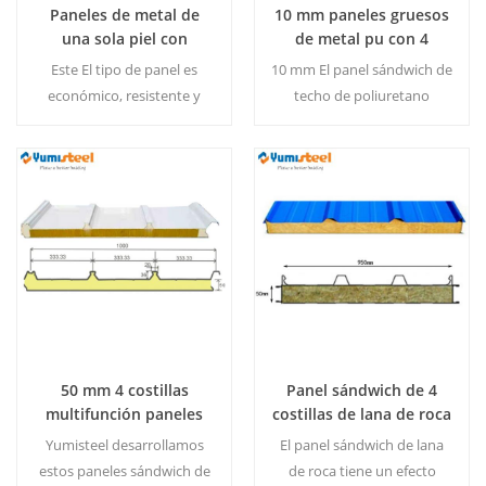
Paneles de metal de
10 mm paneles gruesos
una sola piel con
de metal pu con 4
nervadura súper alta
nervaduras para techo
Este El tipo de panel es
10 mm El panel sándwich de
para techo
económico, resistente y
techo de poliuretano
puede transportar grandes
grueso es el grosor más
volúmenes de agua. MOQ:
delgado que podemos
500 M² / color & Talla
hacer ahora. MOQ: 1000 M²
/ color & Talla
Lee Mas
Lee Mas
50 mm 4 costillas
Panel sándwich de 4
multifunción paneles
costillas de lana de roca
sándwich de techo para
para techo exterior de
Yumisteel desarrollamos
El panel sándwich de lana
soluciones solares
150 mm
estos paneles sándwich de
de roca tiene un efecto
fotovoltaicas