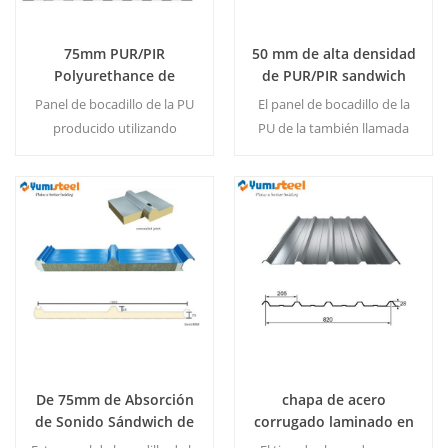
construye.
MOQ:500m2color&tamaño
75mm PUR/PIR
50 mm de alta densidad
de la
Polyurethance de
de PUR/PIR sandwich
bocadillo tejado de la
del panel de la azotea
Panel de bocadillo de la PU
El panel de bocadillo de la
junta de
producido utilizando
PU de la también llamada
material aislante core -
polyurethance sandiwhc
polyuethance, y pre-pintura
panel, este tipo de tipo
del color de las hojas de
panel con 4 costillas es
acero en ambos lados
bueno en el drenaje.
Lee Mas
Lee Mas
laterales y el lado de abajo.
MOQ:500 M2/Color &
MOQ:500 M2/Color &
Tamaño de la
Tamaño de la
De 75mm de Absorción
chapa de acero
de Sonido Sándwich de
corrugado laminado en
lana de Roca Panel de la
frío para construir