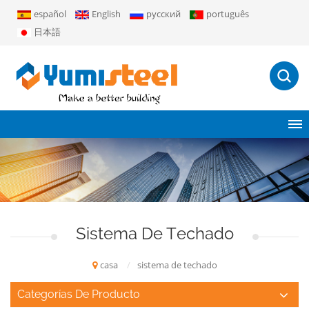
español
English
русский
português
日本語
Sistema De Techado
casa
/
sistema de techado
Categorías De Producto