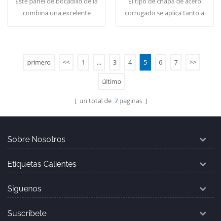
Este panel de bocadillo de la
El tipo de chapa de acero
Techumbre de la PU con
techos
combina una excelente
corrugado se aplica tanto a
Bordes
hermeticidad, resistencia al
la decoración del techo
fuego, anti-corrosión y
como de la pared, que es
resistencia a la flexión en
anticorrosiva y duradera.
uno. MOQ:500
moq: 500 m ² / color y
primero
<<
1
...
3
4
5
6
7
>>
Lee Mas
Lee Mas
㎡/Color&Tamaño de la
tamaño
último
[ un total de
7
paginas ]
Sobre Nosotros
Etiquetas Calientes
Síguenos
Suscribete