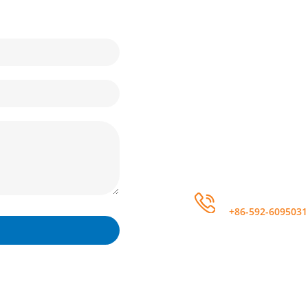
añ
Haz una llamada
+86-592-6095031