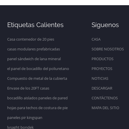
Etiquetas Calientes
Síguenos
Casa contenedor de 20 pies
CASA
casas modulares prefabricadas
SOBRE NOSOTROS
panel sándwich de lana mineral
PRODUCTOS
el panel de bocadillo del poliuretano
PROYECTOS
Compuesto de metal de la cubierta
NOTICIAS
Envase de los 20FT casas
DESCARGAR
bocadillo aislados paneles de pared
CONTÁCTENOS
hojas para techos de costura de pie
MAPA DEL SITIO
paneles pir kingspan
lysaght bondek