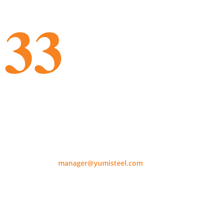
33
os de experiencia
Envíanos un correo
electrónico
manager@yumisteel.com