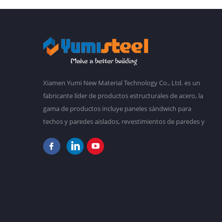
Xiamen Yumi New Material Technology Co., Ltd. es un
fabricante líder de productos estructurales de acero, la
gama de productos incluye paneles sándwich para
techos y paredes aislados, revestimientos de paredes y
techos de acero corrugado, marcos de acero, cubiertas
de acero para forjados, edificios prefabricados,
etc.Tenemos una planta principal de 30,000 metros
cuadrados, y más de 2,000 empleados. Nuestro
objetivo es hacer un mundo mejor con nuestra
diligencia y sabiduría. En la actualidad, nuestros
productos han sido exportados a Sudamérica, Sudeste