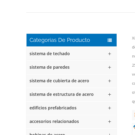
X
Categorías De Producto
d
sistema de techado
n
2
sistema de paredes
v
sistema de cubierta de acero
c
o
sistema de estructura de acero
q
edificios prefabricados
accesorios relacionados
bobinas de acero