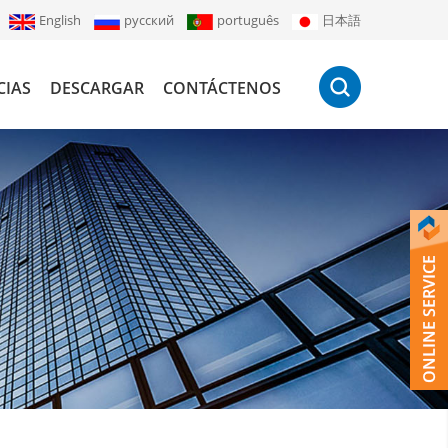
English
русский
português
日本語
CIAS
DESCARGAR
CONTÁCTENOS