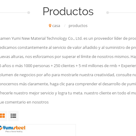
Productos
casa
/
productos
iamen Yumi New Material Technology Co., Ltd. es un proveedor líder de produ
edicamos constantemente al servicio de valor añadido y al suministro de p
uevas alturas, nos esforzamos por superar el límite de nosotros mismos. H
5 años o más 1000 personas + 250 clientes + 5 mil millones de rmb + Experie
olumen de negocios por año para mostrarle nuestra creatividad, consulte n
onocernos más claramente, haga clic para comprender el desarrollo de yumiste
frecerle nuestro mejor servicio y logra tu meta. nuestro cliente en todo el m
ue comentario en nosotros