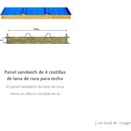
Panel sándwich de 4 costillas
de lana de roca para techo
exterior de 150 mm
El panel sándwich de lana de roca
tiene un efecto notable en la
prevención de incendios, el
aislamiento térmico, la absorción
acústica y el aislamiento
acústico.moq: 500㎡ color y tamaño
[ un total de
1
pagin
Lee Mas