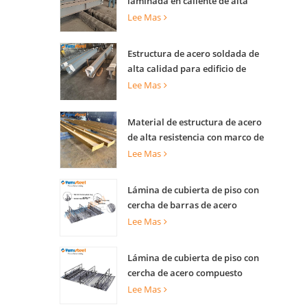
laminada en caliente de alta
capacidad de carga para
Lee Mas
soporte de edificios
Estructura de acero soldada de
alta calidad para edificio de
construcción
Lee Mas
Material de estructura de acero
de alta resistencia con marco de
viga de acero prefabricado para
Lee Mas
construcción
Lámina de cubierta de piso con
cercha de barras de acero
compuesto para piso industrial
Lee Mas
y losa de torre comercial
Lámina de cubierta de piso con
cercha de acero compuesto
ignífugo para edificio de varias
Lee Mas
plantas