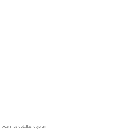
lidera
edificació
nocer más detalles, deje un