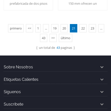
vivir y vacacionar
de acero
prefabricada de dos pisos
150 mm ofrecen un
con espacio de decoración
aislamiento superior y
para una vida con estilo o
resistencia al fuego para
para escapadas de
proyectos de construcción
vacaciones.
de acero duraderos y
primero
<<
1
...
19
20
21
22
23
...
Lee Mas
Lee Mas
energéticamente eficientes.
43
>>
último
[ un total de
43
paginas ]
Sobre Nosotros
Etiquetas Calientes
Síguenos
Suscribete