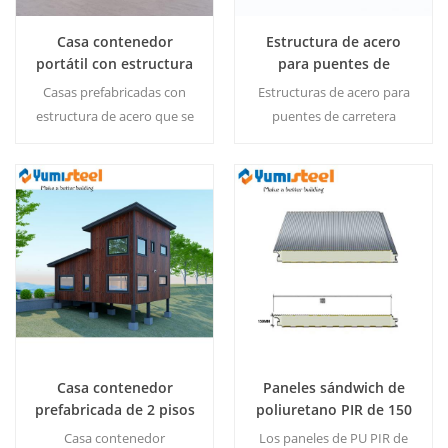
Casa contenedor
Estructura de acero
portátil con estructura
para puentes de
de acero
carretera prefabricados
Casas prefabricadas con
Estructuras de acero para
con corte por láser y
estructura de acero que se
puentes de carretera
soldadura
pliegan de forma plana para
prefabricados con
facilitar su transporte y su
componentes cortados con
montaje rápido.
láser de precisión para
soldadura sin costura y
Lee Mas
Lee Mas
montaje rápido.
Casa contenedor
Paneles sándwich de
prefabricada de 2 pisos
poliuretano PIR de 150
con decoración para
mm para construcción
Casa contenedor
Los paneles de PU PIR de