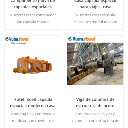
Campamento móvil de
Casa cápsula espacial
cápsulas espaciales
para viajes, casa
Casa contenedor de
contenedor modular
Nuestras casas contenedor
Nuestras casas cápsula
cápsulas espaciales de
con cocina y baño
tipo cápsula espacial
espaciales modulares son
lujo
ofrecen comodidad para
cápsulas de resort
acampar de alta gama con
totalmente equipadas que
portabilidad modular y
cuentan con cocina y baño
diseño inteligente.
para una vida portátil
Lee Mas
Lee Mas
definitiva.
Hotel móvil cápsula
Viga de columna de
espacial: moderna casa
estructura de acero
contenedor modular
para construcción
Moderna casa contenedor
Los sistemas de vigas y
con cocina y baño
modular que cuenta con
columnas con estructura de
una cocina y un baño
acero brindan soluciones de