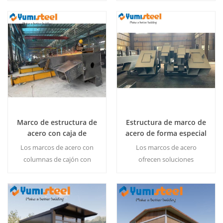
compactos para una
estructura robustas para
comodidad elegante y
proyectos de construcción
minimalista.
de gran altura, industriales
Lee Mas
Lee Mas
y de infraestructura.
Marco de estructura de
Estructura de marco de
acero con caja de
acero de forma especial
columna transversal y
y personalizada
Los marcos de acero con
Los marcos de acero
viga de columna
columnas de cajón con
ofrecen soluciones
arriostramiento transversal
arquitectónicamente únicas
brindan soluciones
y diseñadas con precisión
modulares y resistentes
para necesidades
para almacenes y edificios
estructurales complejas.
Lee Mas
Lee Mas
de varios pisos.