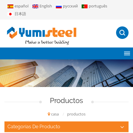
español
English
русский
português
日本語
Productos
casa
/
productos
Categorías De Producto