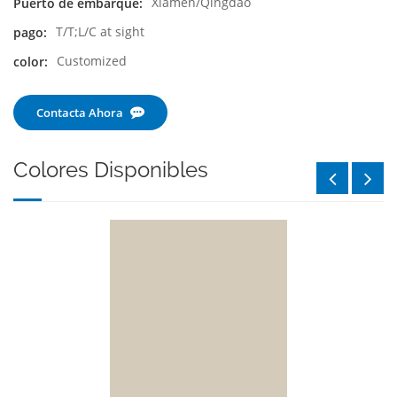
Xiamen/Qingdao
Puerto de embarque:
T/T;L/C at sight
pago:
Customized
color:
Contacta Ahora
Colores Disponibles