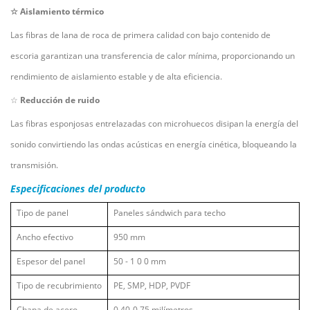
☆
Aislamiento térmico
Las fibras de lana de roca de primera calidad con bajo contenido de
escoria garantizan una transferencia de calor mínima, proporcionando un
rendimiento de aislamiento estable y de alta eficiencia.
☆
Reducción de ruido
Las fibras esponjosas entrelazadas con microhuecos disipan la energía del
sonido convirtiendo las ondas acústicas en energía cinética, bloqueando la
transmisión.
Especificaciones del producto
Tipo de panel
Paneles sándwich para techo
Ancho efectivo
950 mm
Espesor del panel
50
-
1
0
0 mm
Tipo de recubrimiento
PE, SMP, HDP, PVDF
Chapa de acero
0,40-0,75 milímetros