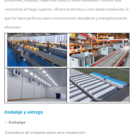
almacenes, estadios, supermercados y casas modulares. Ofrecen una
resistencia al fuego superior, eficiencia térmica y una rápida instalación, lo
que los hace perfectos para construcciones duraderas y energéticamente
eficientes.
Embalaje y entrega
☆
Embalaje
·Estándares de embalaje aptos para navegación: