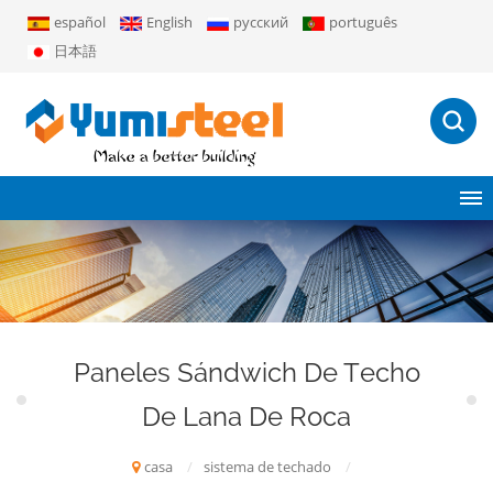
español
English
русский
português
日本語
Paneles Sándwich De Techo
De Lana De Roca
casa
/
sistema de techado
/