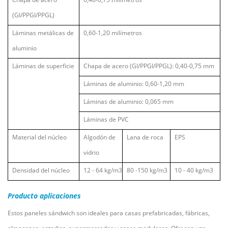
(GI/PPGI/PPGL)
Láminas metálicas de
0,60-1,20 milímetros
aluminio
Láminas de superficie
Chapa de acero (GI/PPGI/PPGL): 0,40-0,75 mm
Láminas de aluminio: 0,60-1,20 mm
Láminas de aluminio: 0,065 mm
Láminas de PVC
Material del núcleo
Algodón de
Lana de roca
EPS
vidrio
Densidad del núcleo
12
-
64
kg/m3
80
-150 kg/m3
10
-
40
kg/m3
Producto
aplicaciones
Estos paneles sándwich son ideales para casas prefabricadas, fábricas,