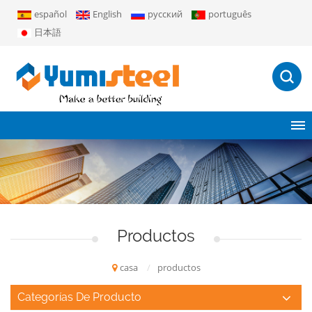
español
English
русский
português
日本語
Productos
casa
/
productos
Categorías De Producto