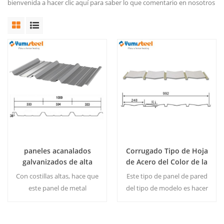
bienvenida a hacer clic aquí para saber lo que comentario en nosotros
paneles acanalados
Corrugado Tipo de Hoja
galvanizados de alta
de Acero del Color de la
costilla para pared
Pared
Con costillas altas, hace que
Este tipo de panel de pared
este panel de metal
del tipo de modelo es hacer
corrugado tenga un
de cada esquina de la pared
excelente rendimiento de
de forma vertical a la