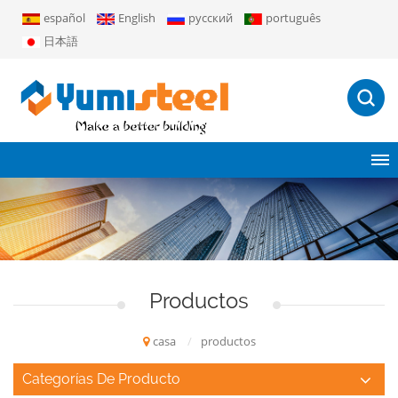
español
English
русский
português
日本語
Productos
casa
/
productos
Categorías De Producto