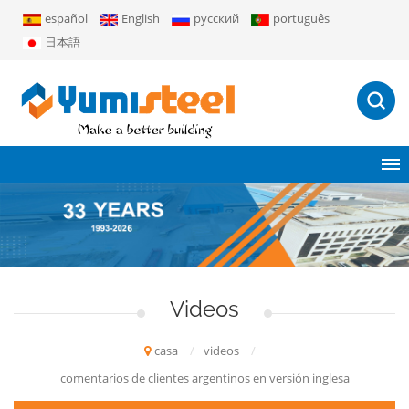
español
English
русский
português
日本語
Videos
casa
/
videos
/
comentarios de clientes argentinos en versión inglesa