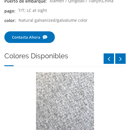
Xiamen / Qingdao / Tianjin,China
Puerto de embarque:
T/T; LC at sight
pago:
Natural galvanized/galvalume color
color:
Contacta Ahora
Colores Disponibles