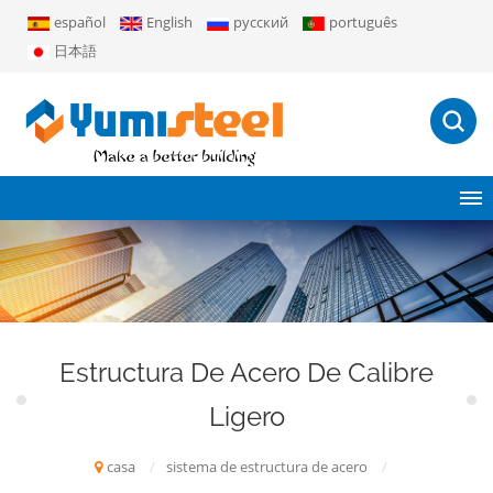
español
English
русский
português
日本語
Estructura De Acero De Calibre
Ligero
casa
/
sistema de estructura de acero
/