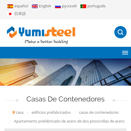
español
English
русский
português
日本語
Casas De Contenedores
casa
/
edificios prefabricados
/
casas de contenedores
/
Apartamento prefabricado de acero de dos pisos/villas de acero