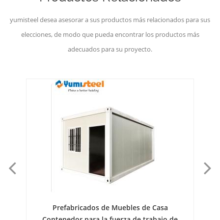
yumisteel desea asesorar a sus productos más relacionados para sus
elecciones, de modo que pueda encontrar los productos más
adecuados para su proyecto.
de
Prefabricados de Muebles de Casa
Co
Contenedor para la fuerza de trabajo de