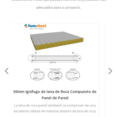
adecuados para su proyecto.
 de
150mm de Metal Estructural de Placas de Lana
7
de Roca Panel Sándwich Para Pared
una
Superior e inferior de la superficie: adoptar galvanizó
La 
oca,
el color de acero de la placa con un espesor de 0,4-0,8
mm. Basado en los requerimientos específicos de los
co