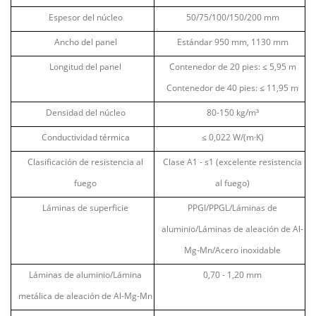
Espesor del núcleo
50/75/100/150/200
mm
Ancho del panel
Estándar
950 mm, 1130 mm
Longitud del panel
Contenedor de 20 pies:
≤
5,95 m
Contenedor de 40 pies:
≤
11,95 m
Densidad del núcleo
80-150
kg/m³
Conductividad térmica
≤ 0,022 W/(m·K)
Clasificación de resistencia al
Clase A1 - s1 (excelente resistencia
fuego
al fuego)
Láminas de superficie
PPGI/PPGL/Láminas de
aluminio/Láminas de aleación de Al-
Mg-Mn/Acero inoxidable
Láminas de aluminio/Lámina
0,70 - 1,20 mm
metálica de aleación de Al-Mg-Mn