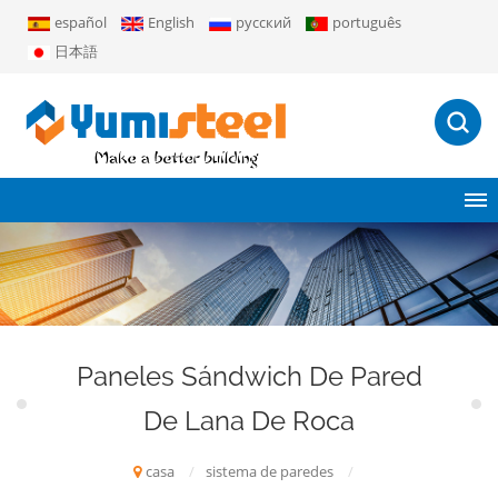
español
English
русский
português
日本語
Paneles Sándwich De Pared
De Lana De Roca
casa
/
sistema de paredes
/