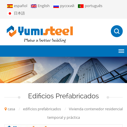
español
English
русский
português
日本語
Edificios Prefabricados
casa
/
edificios prefabricados
/
Vivienda contenedor residencial
temporal y práctica