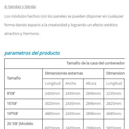
4-
tiendas y tienda
Los módulos hechos con los paneles se pueden disponer en cualquier
forma dando espacio a la creatividad y logrando un efecto estético
atractivo y hermoso.
parametros del producto
Tamaño de la casa del contenedor
Dimensiones externas
Dimensiones 
Tamaño
Longitud
Ancho
Altura
Longitud
A
8'X8'
2435mm
2435mm
2896mm
2235mm
10'X8'
3025mm
2435mm
2896mm
2825mm
16*X8'
4885mm
2435mm
2896mm
4685mm
20 'X8' (Modelo
6055mm
2435mm
2896mm
5855mm