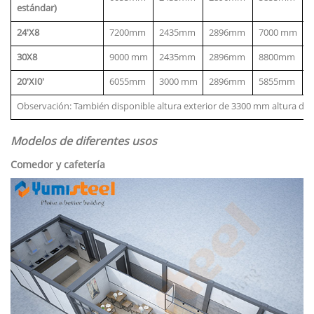
estándar)
24'X8
7200mm
2435mm
2896mm
7000 mm
30X8
9000 mm
2435mm
2896mm
8800mm
20'XI0'
6055mm
3000 mm
2896mm
5855mm
2
Observación: También disponible altura exterior de 3300 mm altura de 
Modelos de diferentes usos
Comedor y cafetería