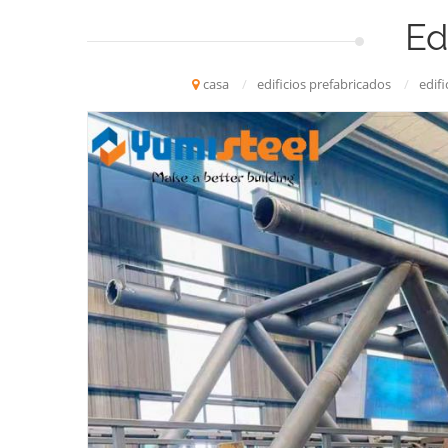
Ed
casa
/
edificios prefabricados
/
edifi