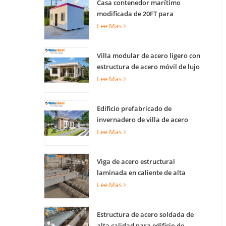
Casa contenedor marítimo
modificada de 20FT para
apartamentos
Lee Mas
Villa modular de acero ligero con
estructura de acero móvil de lujo
Lee Mas
Edificio prefabricado de
invernadero de villa de acero
ligero para complejo turístico
Lee Mas
Viga de acero estructural
laminada en caliente de alta
capacidad de carga para soporte
Lee Mas
de edificios
Estructura de acero soldada de
alta calidad para edificio de