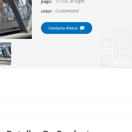
T/T;L/C at sight
pago:
Customized
color:
Contacta Ahora