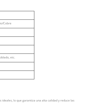
io/Cobre
blado, etc.
 ideales, lo que garantiza una alta calidad y reduce las