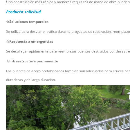
Una construcción más rápida y menores requisitos de mano de obra pueden 
Producto
solicitud
☆Soluciones temporales
Se utiliza para desviar el tráfico durante proyectos de reparación, reemplazo
☆Respuesta a emergencias
Se despliega rápidamente para reemplazar puentes destruidos por desastres 
☆Infraestructura permanente
Los puentes de acero prefabricados también son adecuados para cruces per
duraderas y de larga duración.