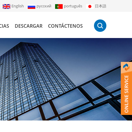
English
русский
português
日本語
CIAS
DESCARGAR
CONTÁCTENOS