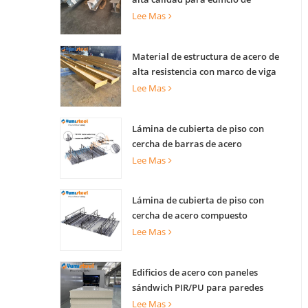
construcción
Lee Mas
Material de estructura de acero de
alta resistencia con marco de viga
de acero prefabricado para
Lee Mas
construcción
Lámina de cubierta de piso con
cercha de barras de acero
compuesto para piso industrial y
Lee Mas
losa de torre comercial
Lámina de cubierta de piso con
cercha de acero compuesto
ignífugo para edificio de varias
Lee Mas
plantas
Edificios de acero con paneles
sándwich PIR/PU para paredes
internas y externas
Lee Mas