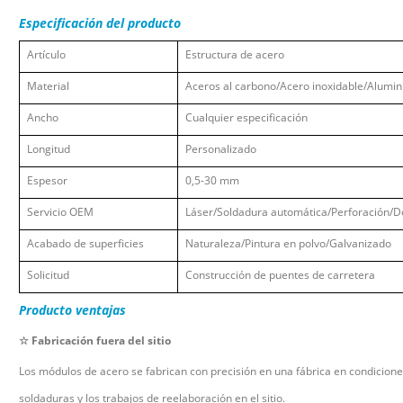
Especificación del producto
Artículo
Estructura de acero
Material
Aceros al carbono/Acero inoxidable/Alumin
Ancho
Cualquier especificación
Longitud
Personalizado
Espesor
0,5-30 mm
Servicio OEM
Láser/Soldadura automática/Perforación/Do
Acabado de superficies
Naturaleza/Pintura en polvo/Galvanizado
Solicitud
Construcción de puentes de carretera
Producto
ventajas
☆
Fabricación fuera del sitio
Los módulos de acero se fabrican con precisión en una fábrica en condiciones
soldaduras y los trabajos de reelaboración en el sitio.