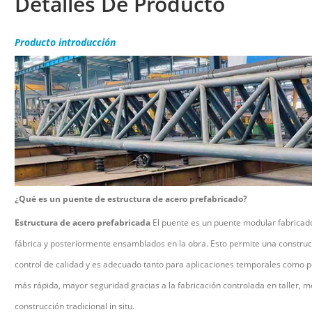
Detalles De Producto
Producto
introducción
¿Qué es un puente de estructura de acero prefabricado?
Estructura de acero prefabricada
El puente es un puente modular fabrica
fábrica y posteriormente ensamblados en la obra. Esto permite una construcc
control de calidad y es adecuado tanto para aplicaciones temporales como p
más rápida, mayor seguridad gracias a la fabricación controlada en taller,
construcción tradicional in situ.