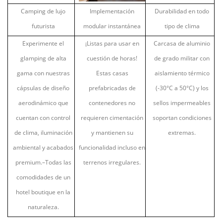
Camping de lujo
Implementación
Durabilidad en todo
futurista
modular instantánea
tipo de clima
Experimente el
¡Listas para usar en
Carcasa de aluminio
glamping de alta
cuestión de horas!
de grado militar con
gama con nuestras
Estas casas
aislamiento térmico
cápsulas de diseño
prefabricadas de
(-30
°
C a 50
°
C) y los
aerodinámico que
contenedores no
sellos impermeables
cuentan con control
requieren cimentación
soportan condiciones
de clima, iluminación
y mantienen su
extremas.
ambiental y acabados
funcionalidad incluso en
premium.
–
Todas las
terrenos irregulares.
comodidades de un
hotel boutique en la
naturaleza.