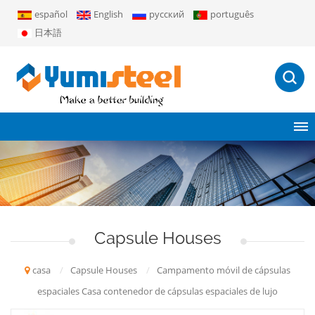
español
English
русский
português
日本語
Capsule Houses
casa
/
Capsule Houses
/
Campamento móvil de cápsulas
espaciales Casa contenedor de cápsulas espaciales de lujo