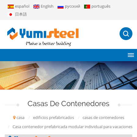
español
English
русский
português
日本語
Casas De Contenedores
casa
/
edificios prefabricados
/
casas de contenedores
/
Casa contenedor prefabricada modular individual para vacaciones