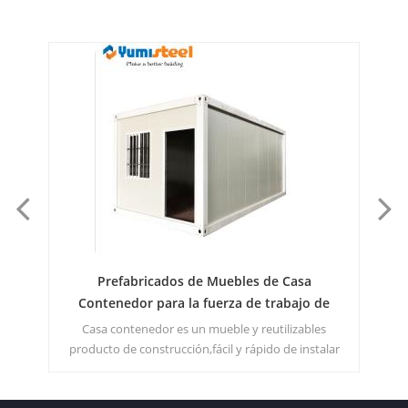
 de Muebles de Casa
Contenedor de 10 pies lleno de 
a fuerza de trabajo de
para almacenamiento / c
Campo
un mueble y reutilizables
esta casa contenedor de 10 pies es úti
ón,fácil y rápido de instalar
caseta de entrada, unidad de caja, tras
orio. MOQ:1 conjunto
imaginar libremente qué espacio d