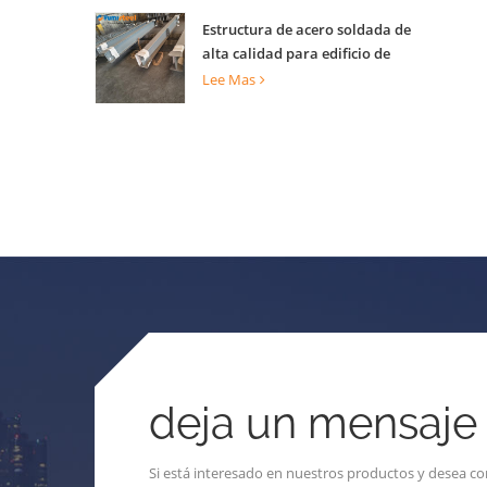
Estructura de acero soldada de
alta calidad para edificio de
construcción
Lee Mas
deja un mensaje
Si está interesado en nuestros productos y desea co