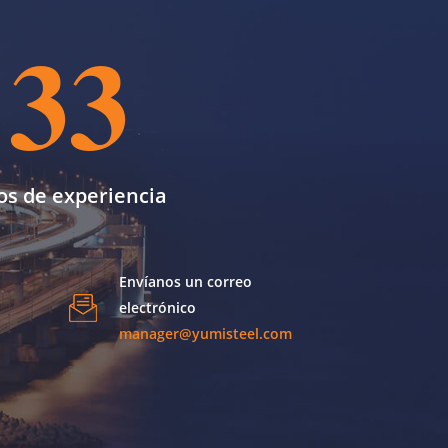
33
os de experiencia
Envíanos un correo
electrónico
manager@yumisteel.com