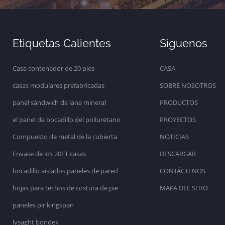
Etiquetas Calientes
Síguenos
Casa contenedor de 20 pies
CASA
casas modulares prefabricadas
SOBRE NOSOTROS
panel sándwich de lana mineral
PRODUCTOS
el panel de bocadillo del poliuretano
PROYECTOS
Compuesto de metal de la cubierta
NOTICIAS
Envase de los 20FT casas
DESCARGAR
bocadillo aislados paneles de pared
CONTÁCTENOS
hojas para techos de costura de pie
MAPA DEL SITIO
paneles pir kingspan
lysaght bondek