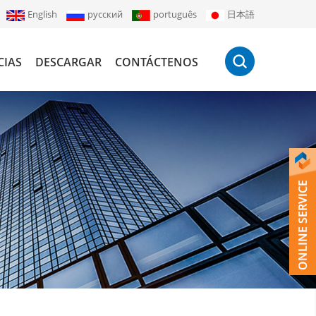
English
русский
português
日本語
CIAS
DESCARGAR
CONTÁCTENOS