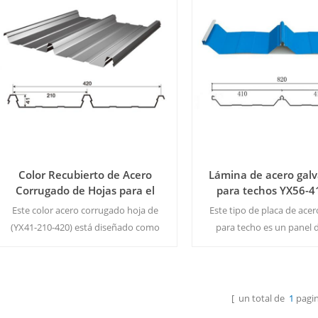
Color Recubierto de Acero
Lámina de acero gal
Corrugado de Hojas para el
para techos YX56-4
Techo
Este color acero corrugado hoja de
Este tipo de placa de acer
(YX41-210-420) está diseñado como
para techo es un panel 
una especie de standing seam
oculta, no se verán los cl
revestimiento de techos es
superficie de la chapa d
ampliamente utilizado en el sector
Cantidad mínima de ped
industrial, comercial y a gran escala de
m²/color y tama
[ un total de
1
pagin
Lee Mas
Lee Mas
los edificios y así sucesivamente.