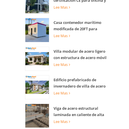
certificación CE para oficina y
vivienda
Lee Mas
Casa contenedor marítimo
modificada de 20FT para
apartamentos
Lee Mas
Villa modular de acero ligero
con estructura de acero móvil
de lujo
Lee Mas
Edificio prefabricado de
invernadero de villa de acero
ligero para complejo turístico
Lee Mas
Viga de acero estructural
laminada en caliente de alta
capacidad de carga para
Lee Mas
soporte de edificios