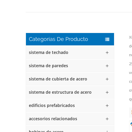
X
Categorías De Producto
d
sistema de techado
n
2
sistema de paredes
v
sistema de cubierta de acero
c
o
sistema de estructura de acero
q
edificios prefabricados
accesorios relacionados
bobinas de acero