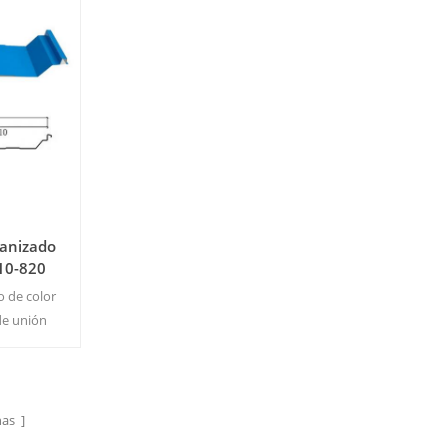
vanizado
10-820
o de color
de unión
avos en la
e acero.
ido: 500
ño
as ]