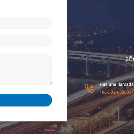
añ
Haz una llamada
+86-592-6095031