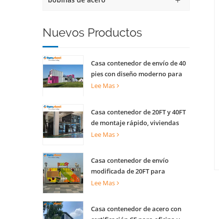
Nuevos Productos
Casa contenedor de envío de 40
pies con diseño moderno para
quiosco comercial callejero
Lee Mas
tienda escénica
Casa contenedor de 20FT y 40FT
de montaje rápido, viviendas
prefabricadas para vivir
Lee Mas
Casa contenedor de envío
modificada de 20FT para
cafetería creativa, oficina y
Lee Mas
actividades
Casa contenedor de acero con