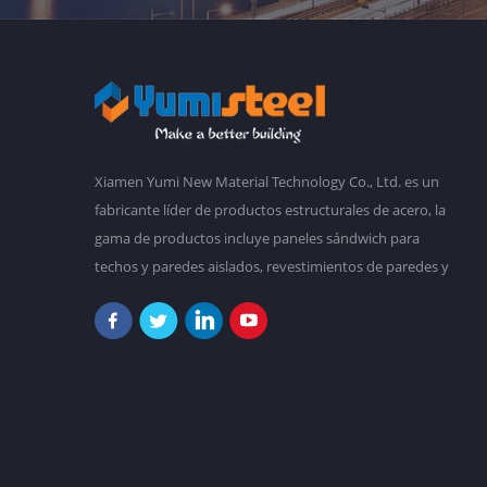
Xiamen Yumi New Material Technology Co., Ltd. es un
fabricante líder de productos estructurales de acero, la
gama de productos incluye paneles sándwich para
techos y paredes aislados, revestimientos de paredes y
techos de acero corrugado, marcos de acero, cubiertas
de acero para forjados, edificios prefabricados,
etc.Tenemos una planta principal de 30,000 metros
cuadrados, y más de 2,000 empleados. Nuestro
objetivo es hacer un mundo mejor con nuestra
diligencia y sabiduría. En la actualidad, nuestros
productos han sido exportados a Sudamérica, Sudeste