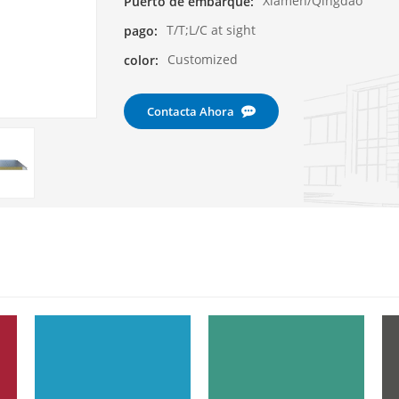
Xiamen/Qingdao
Puerto de embarque:
T/T;L/C at sight
pago:
Customized
color:
Contacta Ahora