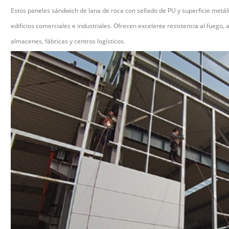
Estos paneles sándwich de lana de roca con sellado de PU y superficie metál
edificios comerciales e industriales. Ofrecen excelente resistencia al fuego
almacenes, fábricas y centros logísticos.