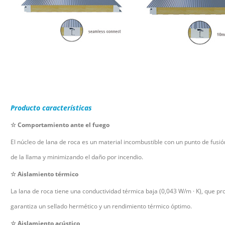
Producto
características
☆
Comportamiento ante el fuego
El núcleo de lana de roca es un material incombustible con un punto de fusi
de la llama y minimizando el daño por incendio.
☆
Aislamiento térmico
La lana de roca tiene una conductividad térmica baja (0,043 W/m
·
K), que pr
garantiza un sellado hermético y un rendimiento térmico óptimo.
☆
Aislamiento acústico