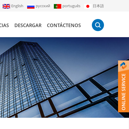
English
русский
português
日本語
CIAS
DESCARGAR
CONTÁCTENOS