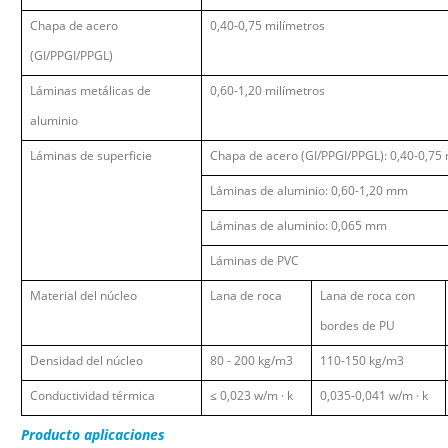
Chapa de acero
0,40-0,75 milímetros
(GI/PPGI/PPGL)
Láminas metálicas de
0,60-1,20 milímetros
aluminio
Láminas de superficie
Chapa de acero (GI/PPGI/PPGL): 0,40-0,7
Láminas de aluminio: 0,60-1,20 mm
Láminas de aluminio: 0,065 mm
Láminas de PVC
Material del núcleo
Lana de roca
Lana de roca con
bordes de PU
Densidad del núcleo
80
-
200
kg/m3
110-150 kg/m3
Conductividad térmica
≤
0,023 w/m
·
k
0,035-0,041 w/m
·
k
Producto
aplicaciones