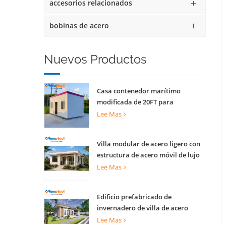
accesorios relacionados
bobinas de acero
Nuevos Productos
Casa contenedor marítimo
modificada de 20FT para
apartamentos
Lee Mas
Villa modular de acero ligero con
estructura de acero móvil de lujo
Lee Mas
Edificio prefabricado de
invernadero de villa de acero
ligero para complejo turístico
Lee Mas