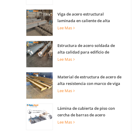
Viga de acero estructural
laminada en caliente de alta
capacidad de carga para soporte
Lee Mas
de edificios
Estructura de acero soldada de
alta calidad para edificio de
construcción
Lee Mas
Material de estructura de acero de
alta resistencia con marco de viga
de acero prefabricado para
Lee Mas
construcción
Lámina de cubierta de piso con
cercha de barras de acero
compuesto para piso industrial y
Lee Mas
losa de torre comercial