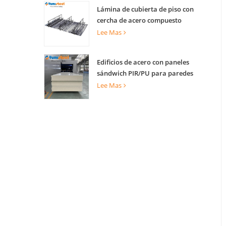
Lámina de cubierta de piso con
cercha de acero compuesto
ignífugo para edificio de varias
Lee Mas
plantas
Edificios de acero con paneles
sándwich PIR/PU para paredes
internas y externas
Lee Mas