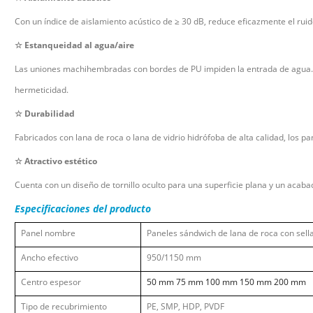
Con un índice de aislamiento acústico de
≥
30 dB, reduce eficazmente el ruid
☆
Estanqueidad al agua/aire
Las uniones machihembradas con bordes de PU impiden la entrada de agua.
hermeticidad.
☆
Durabilidad
Fabricados con lana de roca o lana de vidrio hidrófoba de alta calidad, los p
☆
Atractivo estético
Cuenta con un diseño de tornillo oculto para una superficie plana y un acaba
Especificaciones del producto
Panel
nombre
Paneles sándwich de lana de roca con sell
Ancho efectivo
950/1150 mm
Centro
espesor
50 mm 75 mm 100 mm 150 mm 200 mm
Tipo de recubrimiento
PE, SMP, HDP, PVDF