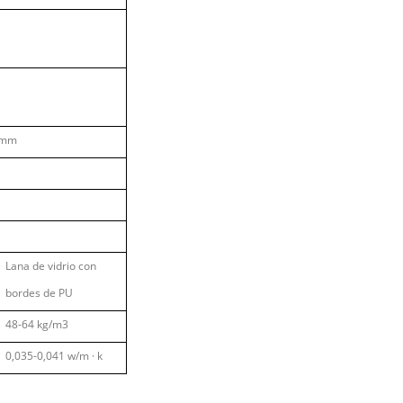
5 mm
Lana de vidrio con
bordes de PU
48-64 kg/m3
0,035-0,041 w/m
·
k