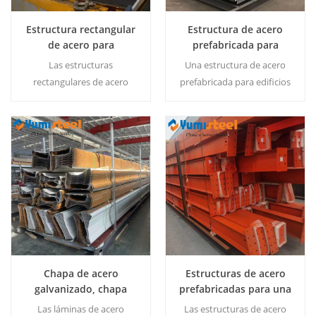
Estructura rectangular
Estructura de acero
de acero para
prefabricada para
construcción de alta
almacén industrial
Las estructuras
Una estructura de acero
calidad
comercial.
rectangulares de acero
prefabricada para edificios
proporcionan una
de fábricas comerciales
construcción de alta calidad
ofrece un montaje rápido,
gracias a su geometría
alta durabilidad y
simple, una distribución
rentabilidad para uso
Lee Mas
Lee Mas
eficiente de las fuerzas y
industrial y de almacén.
una fabricación sencilla.
Chapa de acero
Estructuras de acero
galvanizado, chapa
prefabricadas para una
ondulada para techos
instalación más rápida
Las láminas de acero
Las estructuras de acero