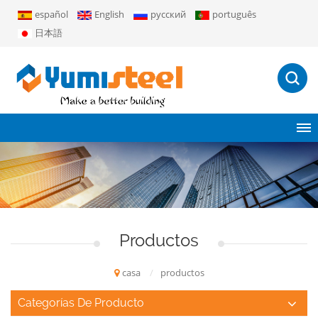
español
English
русский
português
日本語
Productos
casa
/
productos
Categorías De Producto