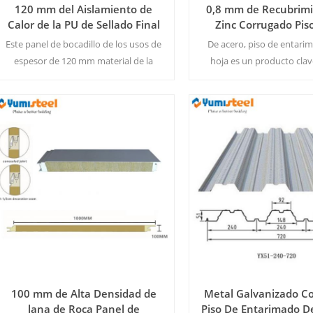
120 mm del Aislamiento de
0,8 mm de Recubrimi
Calor de la PU de Sellado Final
Zinc Corrugado Piso
de lana de Roca Panel
Cubierta de Chapa d
Este panel de bocadillo de los usos de
De acero, piso de entarim
Sándwich para Pared
espesor de 120 mm material de la
hoja es un producto clav
base-de lana de roca y de la PU de los
coincidencia de la consctur
bordes, que muestra excelentes de
estructura de acero. 
rendimiento y el rendimiento a
M2/Tamaño
prueba de agua. MOQ 500 ㎡/
Lee Mas
Lee Mas
Color&Tamaño de la
100 mm de Alta Densidad de
Metal Galvanizado C
lana de Roca Panel de
Piso De Entarimado D