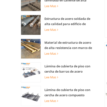
laminada en caliente de alta
capacidad de carga para
Lee Mas
soporte de edificios
Estructura de acero soldada de
alta calidad para edificio de
construcción
Lee Mas
Material de estructura de acero
de alta resistencia con marco de
viga de acero prefabricado para
Lee Mas
construcción
Lámina de cubierta de piso con
cercha de barras de acero
compuesto para piso industrial
Lee Mas
y losa de torre comercial
Lámina de cubierta de piso con
cercha de acero compuesto
ignífugo para edificio de varias
Lee Mas
plantas