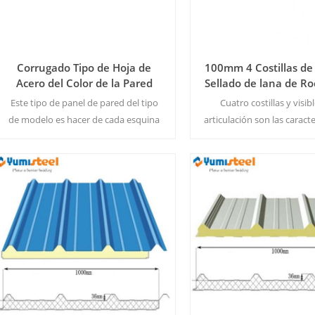
Corrugado Tipo de Hoja de
100mm 4 Costillas de
Acero del Color de la Pared
Sellado de lana de Ro
Sándwich para el 
Este tipo de panel de pared del tipo
Cuatro costillas y visibl
de modelo es hacer de cada esquina
articulación son las caracte
de la pared de forma vertical a la
la fachada de este panel
sombra de diferentes profundidades
de espesor en la actuali
bajo la luz natural, proporcionando el
producto de relieve. 
edificio con una apariencia llena de
Color&Tamaño de 
Lee Mas
Lee Mas
contorno de la belleza.MOQ:500
M2/Color y Tamaño