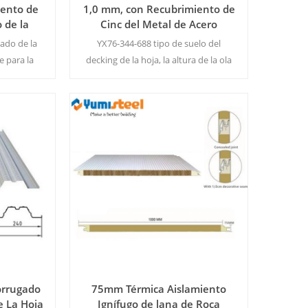
ento de
1,0 mm, con Recubrimiento de
 de la
Cinc del Metal de Acero
e Acero
Corrugado Piso de Entarimado
ado de la
YX76-344-688 tipo de suelo del
de Hojas
e para la
decking de la hoja, la altura de la ola
ction de la
es de 76 mm, de onda, la distancia es
MOQ:500
344mm, modelo ancho de los 688mm.
MOQ:500 M2/Tamaño
Lee Mas
orrugado
75mm Térmica Aislamiento
e La Hoja
Ignífugo de lana de Roca