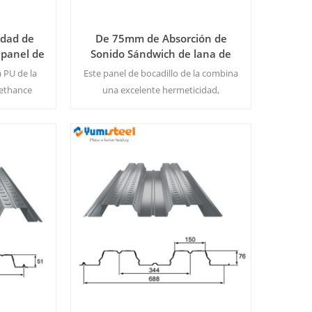
idad de
De 75mm de Absorción de
 panel de
Sonido Sándwich de lana de
Roca Panel de la Techumbre de
a PU de la
Este panel de bocadillo de la combina
la PU con Bordes
rethance
una excelente hermeticidad,
o de tipo
resistencia al fuego, anti-corrosión y
ueno en el
resistencia a la flexión en uno.
Color &
MOQ:500㎡/Color&Tamaño de la
Lee Mas