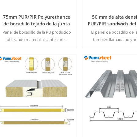
75mm PUR/PIR Polyurethance
50 mm de alta dens
de bocadillo tejado de la junta
PUR/PIR sandwich del
de
la azotea
Panel de bocadillo de la PU producido
El panel de bocadillo de l
utilizando material aislante core -
también llamada polyu
polyuethance, y pre-pintura del color
sandiwhc panel, este tip
de las hojas de acero en ambos lados
panel con 4 costillas es b
laterales y el lado de abajo. MOQ:500
drenaje. MOQ:500 M2/
M2/Color & Tamaño de la
Tamaño de la
Lee Mas
Lee Mas