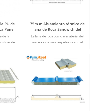
 la PU de
75m m Aislamiento térmico de
ca Panel
lana de Roca Sandwich del
Techo
Panel de la Pared
e de la
La lana de roca como el material del
rísticas de
núcleo es la más respetuosa con el
 de 100 mm
medio ambiente material de
dad es el
construcción hoy en día. MOQ:500
500M 2
㎡/Color&Tamaño de la
la
Lee Mas