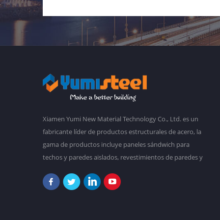
Xiamen Yumi New Material Technology Co., Ltd. es un
fabricante líder de productos estructurales de acero, la
gama de productos incluye paneles sándwich para
techos y paredes aislados, revestimientos de paredes y
techos de acero corrugado, marcos de acero, cubiertas
de acero para forjados, edificios prefabricados,
etc.Tenemos una planta principal de 30,000 metros
cuadrados, y más de 2,000 empleados. Nuestro