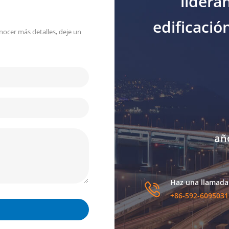
lidera
edificació
nocer más detalles, deje un
añ
Haz una llamada
+86-592-6095031