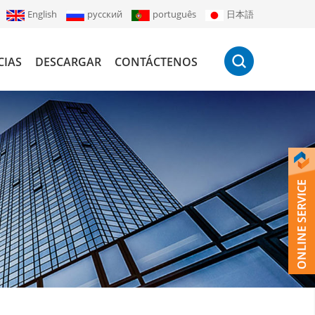
English
русский
português
日本語
CIAS
DESCARGAR
CONTÁCTENOS