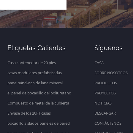
Etiquetas Calientes
Síguenos
Casa contenedor de 20 pies
CASA
casas modulares prefabricadas
SOBRE NOSOTROS
panel sándwich de lana mineral
PRODUCTOS
el panel de bocadillo del poliuretano
PROYECTOS
Compuesto de metal de la cubierta
NOTICIAS
Envase de los 20FT casas
DESCARGAR
bocadillo aislados paneles de pared
CONTÁCTENOS