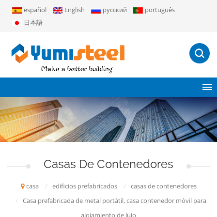
español
English
русский
português
日本語
Casas De Contenedores
casa
/
edificios prefabricados
/
casas de contenedores
/
Casa prefabricada de metal portátil, casa contenedor móvil para
alojamiento de lujo