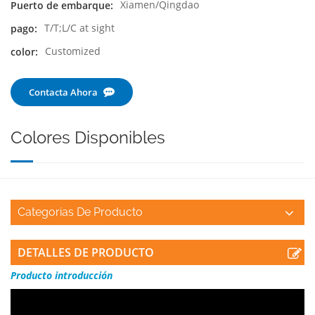
Xiamen/Qingdao
Puerto de embarque:
T/T;L/C at sight
pago:
Customized
color:
Contacta Ahora
Colores Disponibles
Categorías De Producto
DETALLES DE PRODUCTO
Producto
introducción