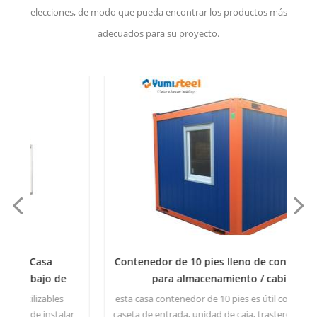
elecciones, de modo que pueda encontrar los productos más
adecuados para su proyecto.
Contenedor de 10 pies lleno de contenedores
2
para almacenamiento / cabina
esta casa contenedor de 10 pies es útil como oficina,
ar
caseta de entrada, unidad de caja, trastero, etc.puede
in