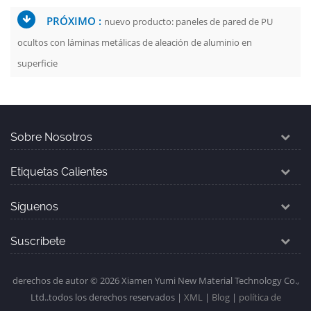
PRÓXIMO :
nuevo producto: paneles de pared de PU
ocultos con láminas metálicas de aleación de aluminio en
superficie
Sobre Nosotros
Etiquetas Calientes
Síguenos
Suscribete
derechos de autor © 2026 Xiamen Yumi New Material Technology Co.,
Ltd..todos los derechos reservados |
XML
|
Blog
|
política de