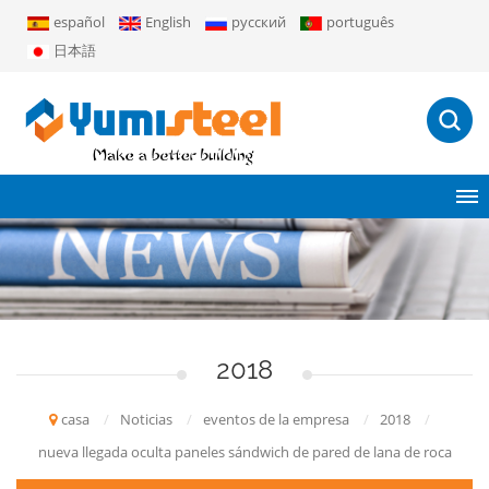
español
English
русский
português
日本語
2018
casa
/
Noticias
/
eventos de la empresa
/
2018
/
nueva llegada oculta paneles sándwich de pared de lana de roca