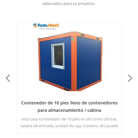
adecuados para su proyecto.
Contenedor de 10 pies lleno de contenedores
2
para almacenamiento / cabina
esta casa contenedor de 10 pies es útil como oficina,
ar
caseta de entrada, unidad de caja, trastero, etc.puede
in
imaginar libremente qué espacio desea hacer.