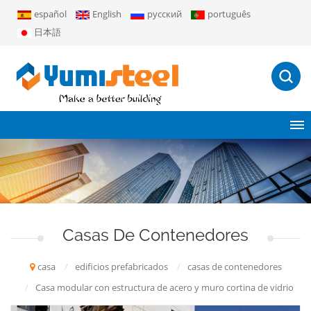
español
English
русский
português
日本語
Casas De Contenedores
casa
/
edificios prefabricados
/
casas de contenedores
/
Casa modular con estructura de acero y muro cortina de vidrio