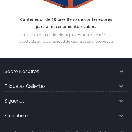
Contenedor de 10 pies lleno de contenedores
2
para almacenamiento / cabina
esta casa contenedor de 10 pies es útil como oficina,
ar
caseta de entrada, unidad de caja, trastero, etc.puede
in
imaginar libremente qué espacio desea hacer.
Sobre Nosotros
Etiquetas Calientes
Síguenos
Suscribete