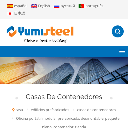
español
English
русский
português
日本語
Casas De Contenedores
casa
/
edificios prefabricados
/
casas de contenedores
/
Oficina portátil modular prefabricada, desmontable, paquete
plano, contenedor, tienda