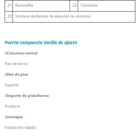
21
Barandilla
22
Caminata
23
Ventana deslizante de aleación de aluminio
Puerta compuesta
Varilla de ajuste
â
Columna central
Haz de tierra
â
Haz de piso
Soporte
â
Soporte de plataforma
Producto
â
ventajas
Instalación rápida