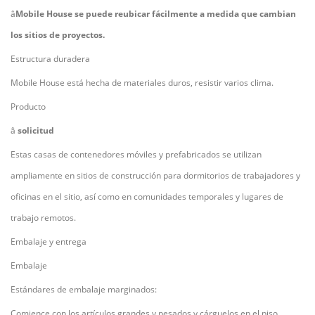
â
Mobile House se puede reubicar fácilmente a medida que cambian
los sitios de proyectos.
Estructura duradera
Mobile House está hecha de materiales duros, resistir varios clima.
Producto
â
solicitud
Estas casas de contenedores móviles y prefabricados se utilizan
ampliamente en sitios de construcción para dormitorios de trabajadores y
oficinas en el sitio, así como en comunidades temporales y lugares de
trabajo remotos.
Embalaje y entrega
Embalaje
Estándares de embalaje marginados:
Comience con los artículos grandes y pesados ​​y cárguelos en el piso