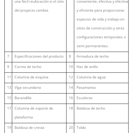
una fácil reubicación si el sitio
conveniente, efectiva y efectiva
del proyecto cambia.
y eficiente para proporcionar
espacios de vida y trabajo en
sitios de construcción y otras
configuraciones temporales o
semi permanentes.
7
Especificaciones del producto
8
Armadura de techo
9
Correa de techo
10
Haz de anillo
11
Columna de esquina
12
Columna de agua
13
Viga secundaria
14
Pasamanos
15
Barandilla
16
Escaleras
17
Columna de soporte de
18
Baldosa de techo
plataforma
19
Baldosa de cresta
20
Toldo