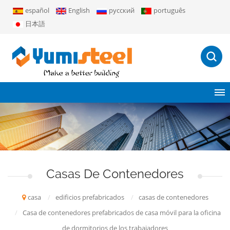
español
English
русский
português
日本語
Casas De Contenedores
casa
/
edificios prefabricados
/
casas de contenedores
/
Casa de contenedores prefabricados de casa móvil para la oficina
de dormitorios de los trabajadores