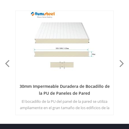
llo de
Paneles sándwich de pared de poliuretano de
35 mm para tabique
utiliza
Los paneles sándwich de pared de PU de 35 mm de
os de la
espesor pueden ser de 930 mm, 1000 mm o 1120 mm.
miento,
Esta es una opción asequible. Talla
ciones,
o de la