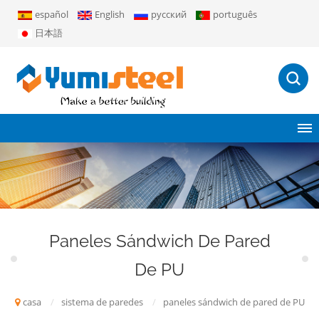
español
English
русский
português
日本語
Paneles Sándwich De Pared
De PU
casa
/
sistema de paredes
/
paneles sándwich de pared de PU