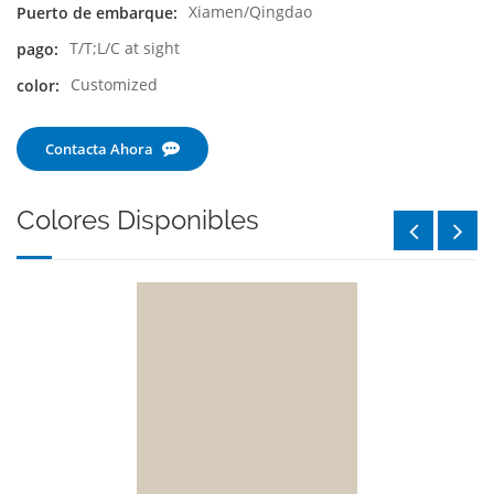
Xiamen/Qingdao
Puerto de embarque:
T/T;L/C at sight
pago:
Customized
color:
Contacta Ahora
Colores Disponibles