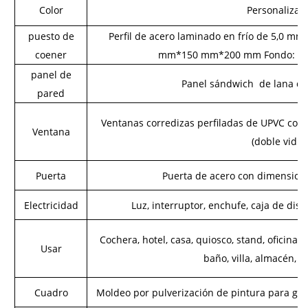
Color
Personalizab
puesto de
Perfil de acero laminado en frío de 5,0 mm,
coener
mm*150 mm*200 mm Fondo: 2
panel de
Panel sándwich
de lana de
pared
Ventanas corredizas perfiladas de UPVC c
Ventana
(doble vidrio
Puerta
Puerta de acero con dimensi
Electricidad
Luz, interruptor, enchufe, caja de dist
Cochera, hotel, casa, quiosco, stand, oficina, g
Usar
baño, villa, almacén, ta
Cuadro
Moldeo por pulverización de pintura para ga