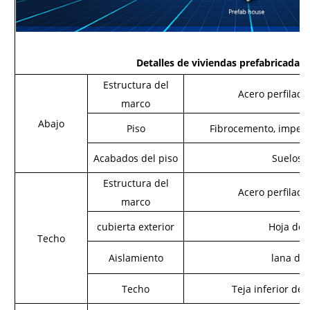
Detalles
de viviendas prefabricadas
Estructura del
Acero perfilad
marco
Abajo
Piso
Fibrocemento, imper
Acabados del piso
Suelos 
Estructura del
Acero perfilad
marco
cubierta exterior
Hoja de 
Techo
Aislamiento
lana de
Techo
Teja inferior de