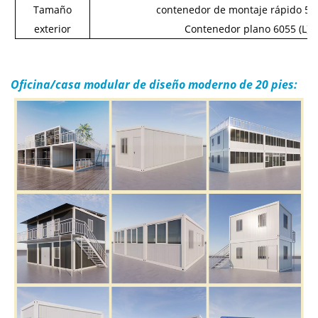
Tamaño
contenedor de montaje rápido 59
exterior
Contenedor plano 6055
(L)
Oficina/casa modular de diseño moderno de 20 pies: