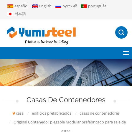
español
English
русский
português
日本語
Casas De Contenedores
casa
/
edificios prefabricados
/
casas de contenedores
/
Original Contenedor plegable Modular prefabricado para sala de
estar,