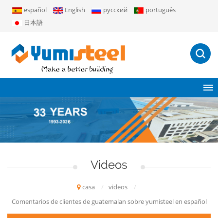
español
English
русский
português
日本語
Videos
casa
/
videos
/
Comentarios de clientes de guatemalan sobre yumisteel en español