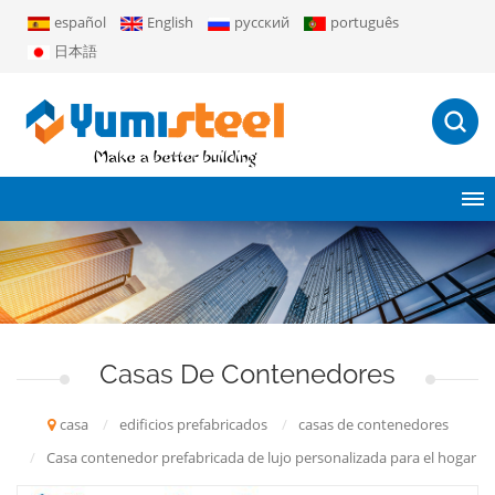
español
English
русский
português
日本語
Casas De Contenedores
casa
/
edificios prefabricados
/
casas de contenedores
/
Casa contenedor prefabricada de lujo personalizada para el hogar