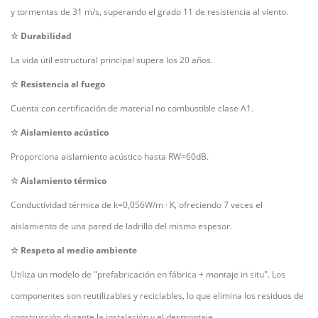
y tormentas de 31 m/s, superando el grado 11 de resistencia al viento.
☆
Durabilidad
La vida útil estructural principal supera los 20 años.
☆
Resistencia al fuego
Cuenta con certificación de material no combustible clase A1.
☆
Aislamiento acústico
Proporciona aislamiento acústico hasta RW=60dB.
☆
Aislamiento térmico
Conductividad térmica de k=0,056W/m
·
K, ofreciendo 7 veces el
aislamiento de una pared de ladrillo del mismo espesor.
☆
Respeto al medio ambiente
Utiliza un modelo de "prefabricación en fábrica + montaje in situ". Los
componentes son reutilizables y reciclables, lo que elimina los residuos de
construcción durante la instalación y el desmontaje.