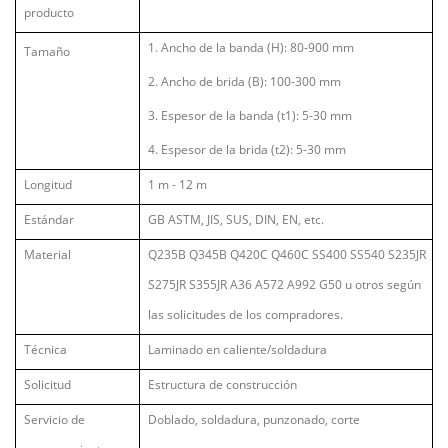
producto
1. Ancho de la banda (H): 80-900 mm
Tamaño
2. Ancho de brida (B): 100-300 mm
3. Espesor de la banda (t1): 5-30 mm
4. Espesor de la brida (t2): 5-30 mm
Longitud
1 m - 12 m
Estándar
GB ASTM, JIS, SUS, DIN, EN, etc.
Material
Q235B Q345B Q420C Q460C SS400 SS540 S235JR
S275JR S355JR A36 A572 A992 G50 u otros según
las solicitudes de los compradores.
Técnica
Laminado en caliente/soldadura
Solicitud
Estructura de construcción
Servicio de
Doblado, soldadura, punzonado, corte