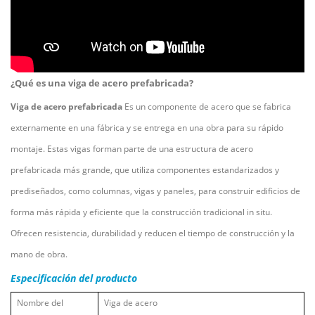
¿Qué es una viga de acero prefabricada?
Viga de acero prefabricada
Es un componente de acero que se fabrica
externamente en una fábrica y se entrega en una obra para su rápido
montaje. Estas vigas forman parte de una estructura de acero
prefabricada más grande, que utiliza componentes estandarizados y
prediseñados, como columnas, vigas y paneles, para construir edificios de
forma más rápida y eficiente que la construcción tradicional in situ.
Ofrecen resistencia, durabilidad y reducen el tiempo de construcción y la
mano de obra.
Especificación del producto
Nombre del
Viga de acero