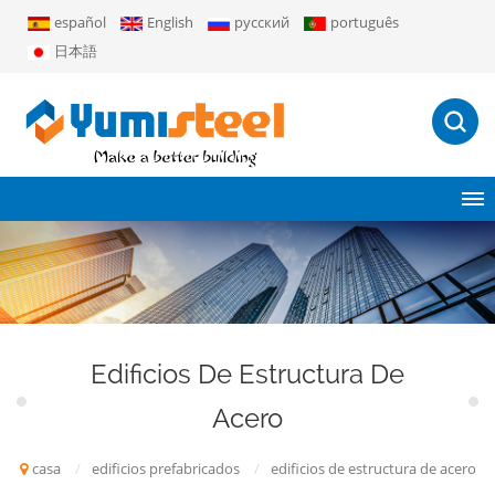
español
English
русский
português
日本語
Edificios De Estructura De
Acero
casa
/
edificios prefabricados
/
edificios de estructura de acero