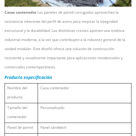
Casas contenedor
Los paneles de pared corrugados aprovechan la
resistencia inherente del perfil de acero para mejorar la integridad
estructural y la durabilidad. Las distintivas crestas aportan una estética
industrial moderna, a la vez que contribuyen a la robustez general de la
unidad modular. Este diseño ofrece una solución de construcción
resistente y visualmente impactante para aplicaciones residenciales y
comerciales contemporáneas.
Producto
especificación
Nombre del
Casa contenedor
producto
Tamaño del
Personalizado
contenedor
Panel de pared
Panel sándwich