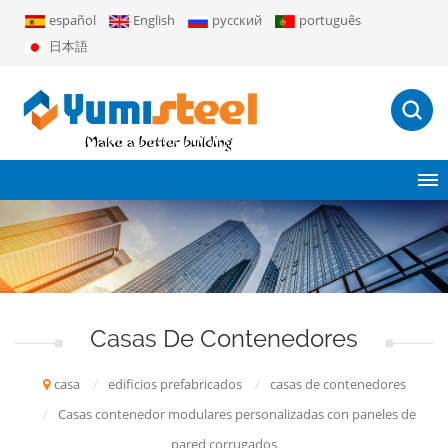
español
English
русский
português
日本語
Casas De Contenedores
casa
/
edificios prefabricados
/
casas de contenedores
/
Casas contenedor modulares personalizadas con paneles de
pared corrugados