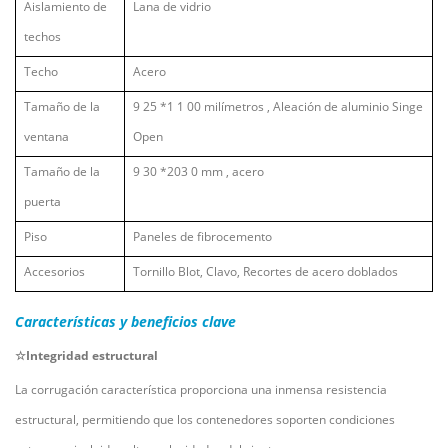
Aislamiento de
Lana de vidrio
techos
Techo
Acero
Tamaño de la
9
25
*1
1
00 milímetros
,
Aleación de aluminio Singe
ventana
Open
Tamaño de la
9
30
*203
0
mm
,
acero
puerta
Piso
Paneles de fibrocemento
Accesorios
Tornillo Blot, Clavo, Recortes de acero doblados
Características y beneficios clave
☆Integridad estructural
La corrugación característica proporciona una inmensa resistencia
estructural, permitiendo que los contenedores soporten condiciones