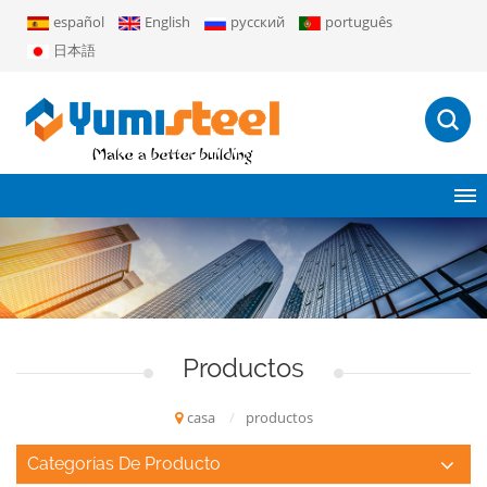
español
English
русский
português
日本語
Productos
casa
/
productos
Categorías De Producto