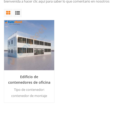
bienvenida a hacer clic aquí para saber lo que comentario en nosotros
Edificio de
contenedores de oficina
modular de acero de
Tipo de contenedor:
vidrio
contenedor de montaje
rápido/contenedor
plegable/contenedor plano.