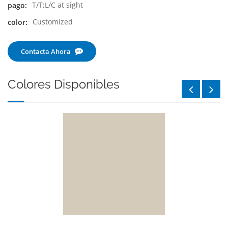
T/T;L/C at sight
pago:
Customized
color:
Contacta Ahora
Colores Disponibles