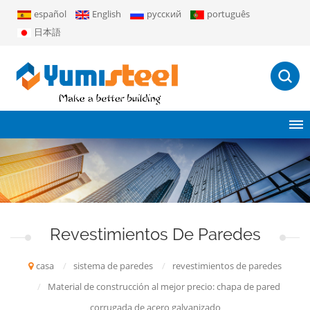
español
English
русский
português
日本語
Revestimientos De Paredes
casa
/
sistema de paredes
/
revestimientos de paredes
/
Material de construcción al mejor precio: chapa de pared
corrugada de acero galvanizado